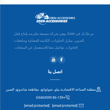
مرحبًا بك في Esen، وهي شركة مصنعة ملتزمة بإنتاج قفل
التدوير، منازل الحاويات، الكابينة الفضائية وملحقات
الحاويات. تواصل معنا للاستفسار عن المنتجات.
اتصل بنا
منطقة الصناعة الاقتصادية بيلو، شوغوانغ، مقاطعة شاندونغ، الصين
+86-159 63404599
[email protected]
[email protected]