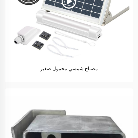
مصباح شمسي محمول صغير