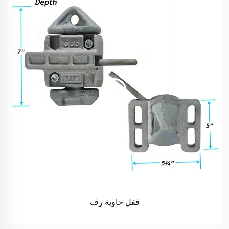
قفل حاوية رف