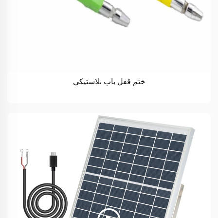
ختم قفل باب بلاستيكي