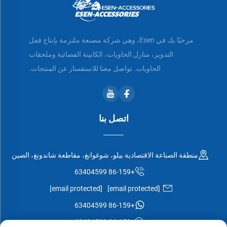
مرحبًا بك في Esen، وهي شركة مصنعة ملتزمة بإنتاج قفل
التدوير، منازل الحاويات، الكابينة الفضائية وملحقات
الحاويات. تواصل معنا للاستفسار عن المنتجات.
اتصل بنا
منطقة الصناعة الاقتصادية بيلو، شوغوانغ، مقاطعة شاندونغ، الصين
+86-159 63404599
[email protected]
[email protected]
+86-159 63404599
+86-159 63404599