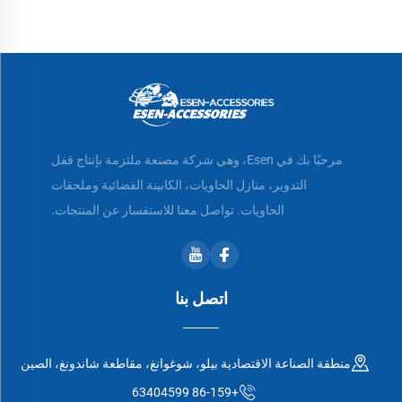
مرحبًا بك في Esen، وهي شركة مصنعة ملتزمة بإنتاج قفل
التدوير، منازل الحاويات، الكابينة الفضائية وملحقات
الحاويات. تواصل معنا للاستفسار عن المنتجات.
اتصل بنا
منطقة الصناعة الاقتصادية بيلو، شوغوانغ، مقاطعة شاندونغ، الصين
+86-159 63404599