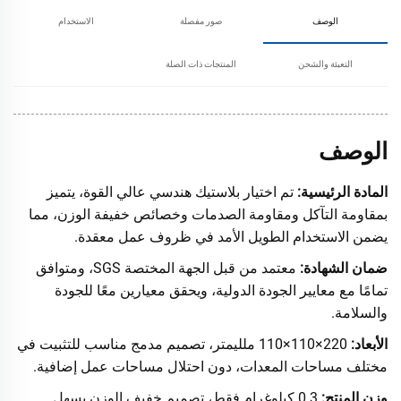
الوصف
صور مفصلة
الاستخدام
التعبئة والشحن
المنتجات ذات الصلة
الوصف
المادة الرئيسية:
تم اختيار بلاستيك هندسي عالي القوة، يتميز
بمقاومة التآكل ومقاومة الصدمات وخصائص خفيفة الوزن، مما
يضمن الاستخدام الطويل الأمد في ظروف عمل معقدة.
ضمان الشهادة:
معتمد من قبل الجهة المختصة SGS، ومتوافق
تمامًا مع معايير الجودة الدولية، ويحقق معيارين معًا للجودة
والسلامة.
الأبعاد:
220×110×110 ملليمتر، تصميم مدمج مناسب للتثبيت في
مختلف مساحات المعدات، دون احتلال مساحات عمل إضافية.
وزن المنتج:
0.3 كيلوغرام فقط، تصميم خفيف الوزن يسهل