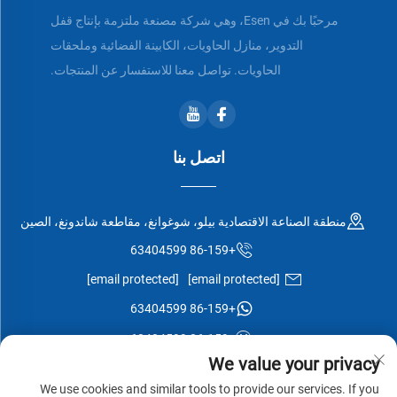
مرحبًا بك في Esen، وهي شركة مصنعة ملتزمة بإنتاج قفل
التدوير، منازل الحاويات، الكابينة الفضائية وملحقات
الحاويات. تواصل معنا للاستفسار عن المنتجات.
اتصل بنا
منطقة الصناعة الاقتصادية بيلو، شوغوانغ، مقاطعة شاندونغ، الصين
+86-159 63404599
[email protected]
[email protected]
+86-159 63404599
+86-159 63404599
We value your privacy
We use cookies and similar tools to provide our services. If you