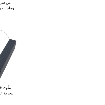
من سي 
وملجأ بحر
البحرية عل