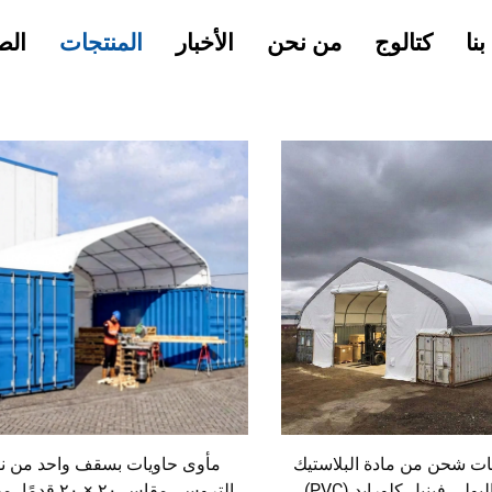
نا
كتالوج
من نحن
الأخبار
المنتجات
الص
ات شحن من مادة البلاستيك
مأوى حاويات بسقف واحد من ن
المُعَزَّز بالبولي فينيل كلورايد (PVC)
التروس، مقاس ٢٠ × ٢٠ ق