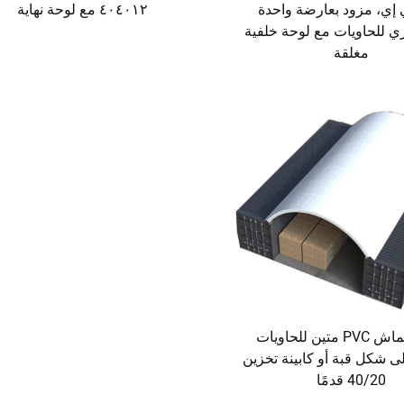
إي، مزود بعارضة واحدة
٤٠٤٠١٢ مع لوحة نهاية
ي للحاويات مع لوحة خلفية
مغلقة
مأوى قماش PVC متين للحاويات
ى شكل قبة أو كابينة تخزين
40/20 قدمًا