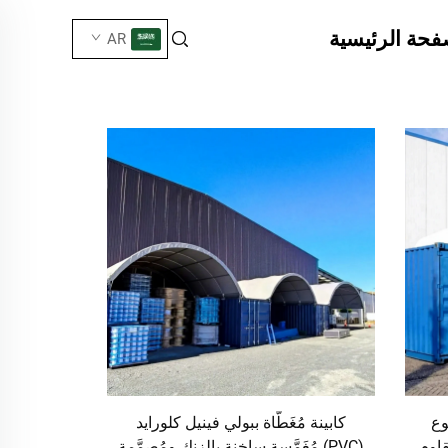
فحة الرئيسية
AR
وع
كابينة مُغَطَّاة ببولي فينيل كلورايد
دمًا، مقاوم
(PVC) مُغَمَّسة ساخنة بالزنك ومُصمَّمة