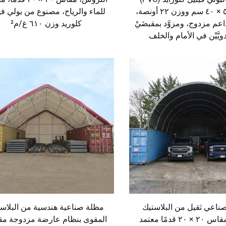
بمقاس ٥٠ × ٤٠ سم ووزن ٢٢ أونصة،
للماء والرياح، مصنوع من بولي في
عم مزدوج، ومزوَّد بمقبضَيْ
كلوريد وزن ٦١٠ غ/م²
ويَّيْن في الأمام والخلف
اعي ثقيل من البلاستيك
مظلة صناعية هندسية من البلاس
المقوى مقاس ٢٠ × ٢٠ قدمًا معتمد
المقوى بنظام عارضة مزدوجة م