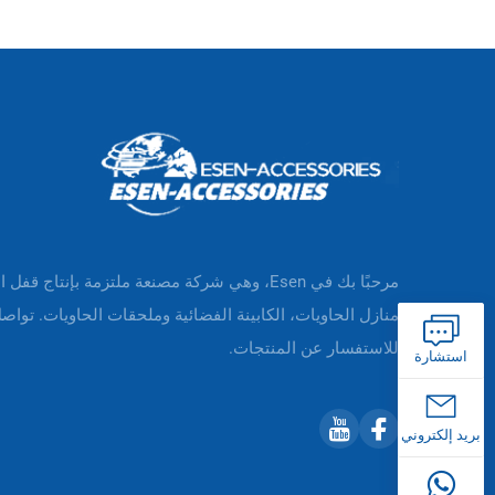
مرحبًا بك في Esen، وهي شركة مصنعة ملتزمة بإنتاج قفل 
منازل الحاويات، الكابينة الفضائية وملحقات الحاويات. تواصل
للاستفسار عن المنتجات.
استشارة
بريد إلكتروني