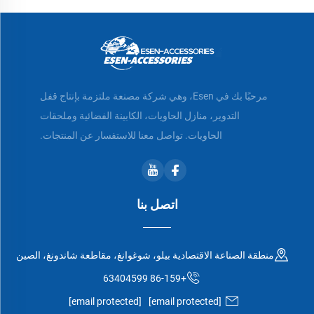
مرحبًا بك في Esen، وهي شركة مصنعة ملتزمة بإنتاج قفل
التدوير، منازل الحاويات، الكابينة الفضائية وملحقات
الحاويات. تواصل معنا للاستفسار عن المنتجات.
اتصل بنا
منطقة الصناعة الاقتصادية بيلو، شوغوانغ، مقاطعة شاندونغ، الصين
+86-159 63404599
[email protected]
[email protected]