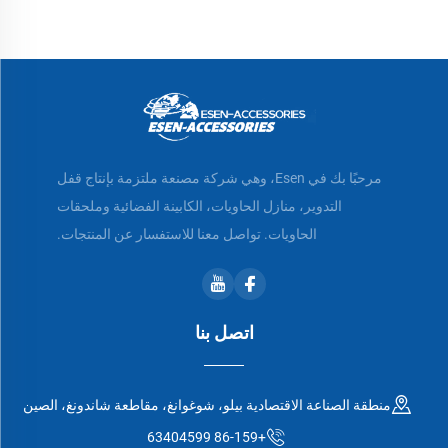
مرحبًا بك في Esen، وهي شركة مصنعة ملتزمة بإنتاج قفل
التدوير، منازل الحاويات، الكابينة الفضائية وملحقات
الحاويات. تواصل معنا للاستفسار عن المنتجات.
اتصل بنا
منطقة الصناعة الاقتصادية بيلو، شوغوانغ، مقاطعة شاندونغ، الصين
+86-159 63404599