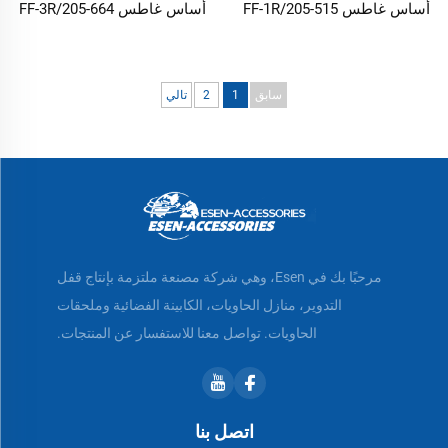
أساس غاطس FF-1R/205-515
أساس غاطس FF-3R/205-664
سابق
1
2
تالي
مرحبًا بك في Esen، وهي شركة مصنعة ملتزمة بإنتاج قفل
التدوير، منازل الحاويات، الكابينة الفضائية وملحقات
الحاويات. تواصل معنا للاستفسار عن المنتجات.
اتصل بنا