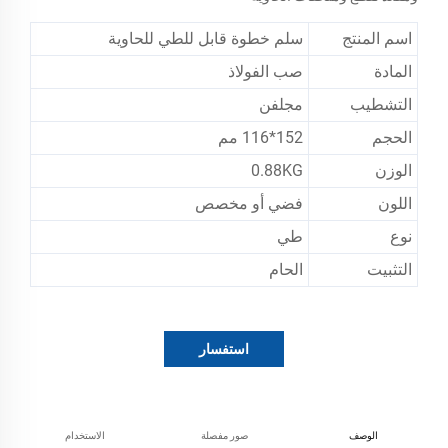
اسم المنتج
سلم خطوة قابل للطي للحاوية
المادة
صب الفولاذ
التشطيب
مجلفن
الحجم
152*116 مم
الوزن
0.88KG
اللون
فضي أو مخصص
نوع
طي
التثبيت
الحام
استفسار
الوصف
صور مفصلة
الاستخدام