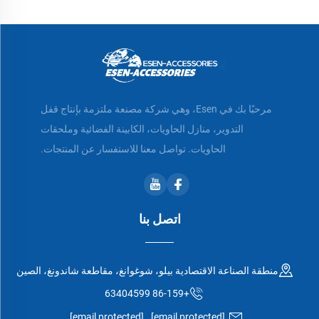
مرحبًا بك في Esen، وهي شركة مصنعة ملتزمة بإنتاج قفل
التدوير، منازل الحاويات، الكابينة الفضائية وملحقات
الحاويات. تواصل معنا للاستفسار عن المنتجات.
اتصل بنا
منطقة الصناعة الاقتصادية بيلو، شوغوانغ، مقاطعة شاندونغ، الصين
+86-159 63404599
[email protected]
[email protected]