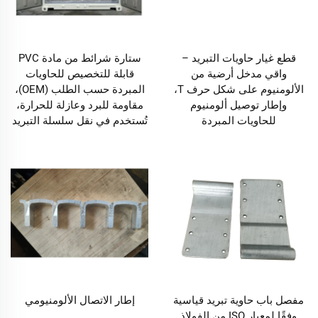
قطع غيار حاويات التبريد –
ستارة شرائط من مادة PVC
واقي مدخل أرضية من
قابلة للتخصيص للحاويات
الألومنيوم على شكل حرف T،
المبردة حسب الطلب (OEM)،
وإطار توصيل ألومنيوم
مقاومة للبرد وعازلة للحرارة،
للحاويات المبردة
تُستخدم في نقل سلسلة التبريد
مفصل باب حاوية تبريد قياسية
إطار الاتصال الألومنيومي
وفقًا لمعيار ISO من الفولاذ