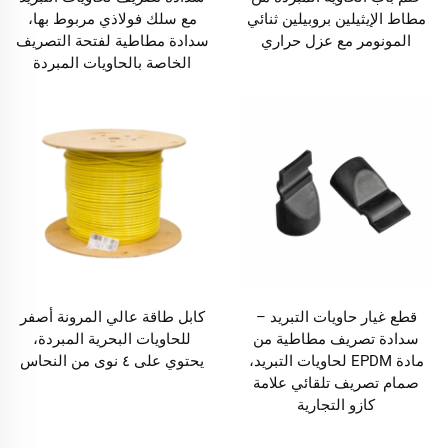
مطاط الإيثيلين بروبيلين ثنائي
مع سلك فولاذي مربوط بها،
المونومر مع عزل حراري
سدادة مطاطية لفتحة التصريف
الخاصة بالحاويات المبردة
قطع غيار حاويات التبريد –
كابل طاقة عالي المرونة أصفر
سدادة تصريف مطاطية من
للحاويات البحرية المبردة،
مادة EPDM لحاويات التبريد،
يحتوي على ٤ نوى من النحاس
صمام تصريف تلقائي علامة
كازو التجارية