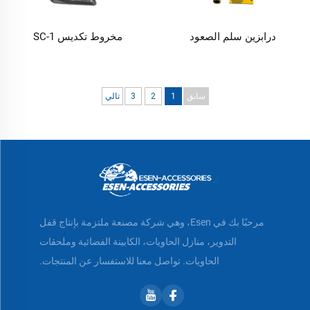
درابزين سلم الصعود
مخروط تكديس SC-1
سابق
1
2
3
تالي
مرحبًا بك في Esen، وهي شركة مصنعة ملتزمة بإنتاج قفل
التدوير، منازل الحاويات، الكابينة الفضائية وملحقات
الحاويات. تواصل معنا للاستفسار عن المنتجات.