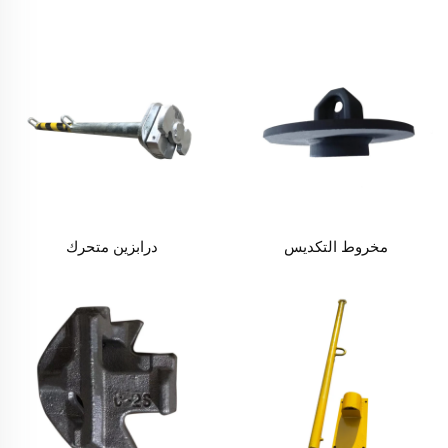
مخروط التكديس
درابزين متحرك