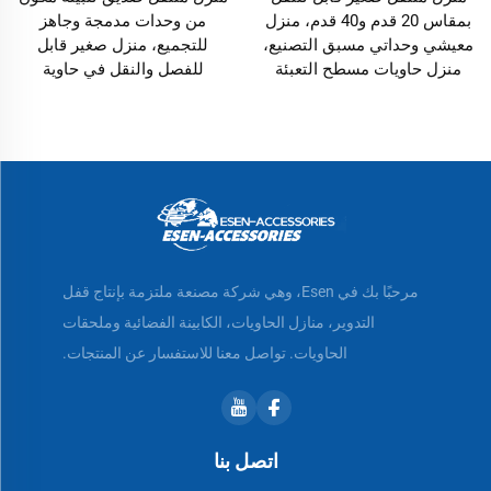
بمقاس 20 قدم و40 قدم، منزل
من وحدات مدمجة وجاهز
معيشي وحداتي مسبق التصنيع،
للتجميع، منزل صغير قابل
منزل حاويات مسطح التعبئة
للفصل والنقل في حاوية
مرحبًا بك في Esen، وهي شركة مصنعة ملتزمة بإنتاج قفل
التدوير، منازل الحاويات، الكابينة الفضائية وملحقات
الحاويات. تواصل معنا للاستفسار عن المنتجات.
اتصل بنا