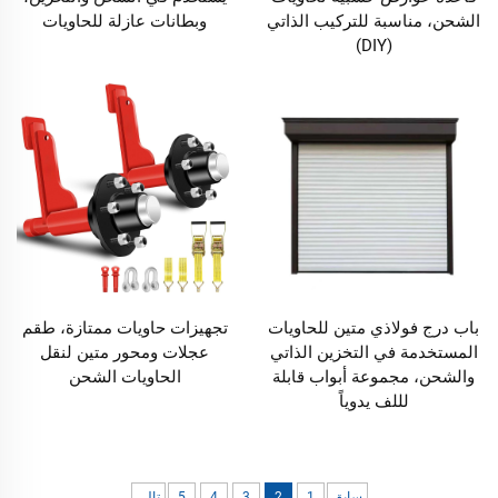
الشحن، مناسبة للتركيب الذاتي
وبطانات عازلة للحاويات
(DIY)
باب درج فولاذي متين للحاويات
تجهيزات حاويات ممتازة، طقم
المستخدمة في التخزين الذاتي
عجلات ومحور متين لنقل
والشحن، مجموعة أبواب قابلة
الحاويات الشحن
لللف يدوياً
سابق
1
2
3
4
5
تالي