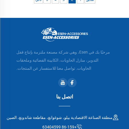
مرحبًا بك في Esen، وهي شركة مصنعة ملتزمة بإنتاج قفل
التدوير، منازل الحاويات، الكابينة الفضائية وملحقات
الحاويات. تواصل معنا للاستفسار عن المنتجات.
اتصل بنا
منطقة الصناعة الاقتصادية بيلو، شوغوانغ، مقاطعة شاندونغ، الصين
+86-159 63404599