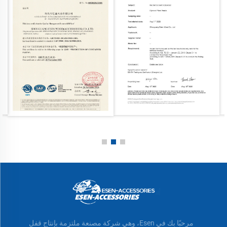
مرحبًا بك في Esen، وهي شركة مصنعة ملتزمة بإنتاج قفل