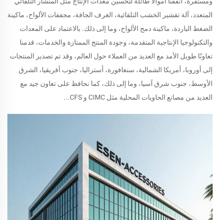
ومستقرة، أنفقنا أموالاً طائلة لتحسين معدات الإنتاج مثل المنشار التلقائي
المتعدد، آلة تقشير الخشب التلقائية، الغرف الجافة، مجففات الألواح، ماكينة
الضغط الباردة، ماكينة دمج الألواح، وما إلى ذلك. بالاعتماد على المعدات
والتكنولوجيا الإنتاجية المتقدمة، وجودة المنتج الممتازة والخدمات، قدمنا
تعاونًا طويل الأمد مع العديد من العملاء حول العالم، وقد تم تصدير المنتجات
إلى أوروبا، أمريكا الشمالية، سنغافورة، أستراليا، جنوب أفريقيا، الشرق
الأوسط، جنوب شرق آسيا، وما إلى ذلك، كما نحافظ على تعاون جيد مع
العديد من مصانع الحاويات المحلية مثل CIMC و CFS...