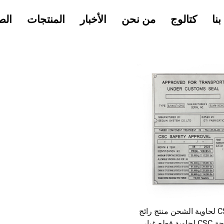
نا
كتالوج
من نحن
الأخبار
المنتجات
الص
لوحة CSC لحاوية الشحن منتج رائج
البيع لوحة CSC لحاوية قطع غيار