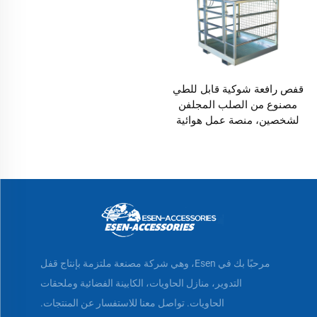
قفص رافعة شوكية قابل للطي
مصنوع من الصلب المجلفن
لشخصين، منصة عمل هوائية
مرحبًا بك في Esen، وهي شركة مصنعة ملتزمة بإنتاج قفل
التدوير، منازل الحاويات، الكابينة الفضائية وملحقات
الحاويات. تواصل معنا للاستفسار عن المنتجات.