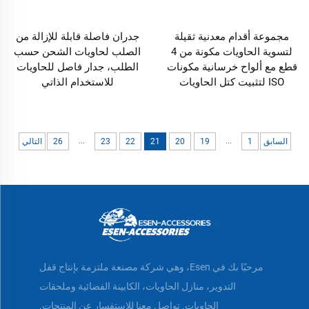
مجموعة أقدام معدنية ثقيلة
جدران فاصلة قابلة للإزالة من
لتسوية الحاويات مكونة من 4
الصلب لحاويات الشحن حسب
قطع مع ألواح خرسانية مكونات
الطلب، جدار فاصل للحاويات
ISO لتثبيت كتل الحاويات
للاستخدام الذاتي
...
...
السابق
1
19
20
21
22
23
26
التالي
مرحبًا بك في Esen، وهي شركة مصنعة ملتزمة بإنتاج قفل
التدوير، منازل الحاويات، الكابينة الفضائية وملحقات
الحاويات. تواصل معنا للاستفسار عن المنتجات.