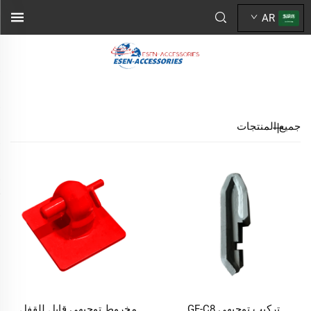
AR
جميع المنتجات
تركيب توجيهي GF-C8
مخروط توجيهي قابل للقفل