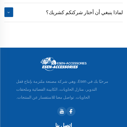
لماذا ينبغي أن أختار شركتكم كشريك؟
مرحبًا بك في Esen، وهي شركة مصنعة ملتزمة بإنتاج قفل
التدوير، منازل الحاويات، الكابينة الفضائية وملحقات
الحاويات. تواصل معنا للاستفسار عن المنتجات.
اتصل بنا