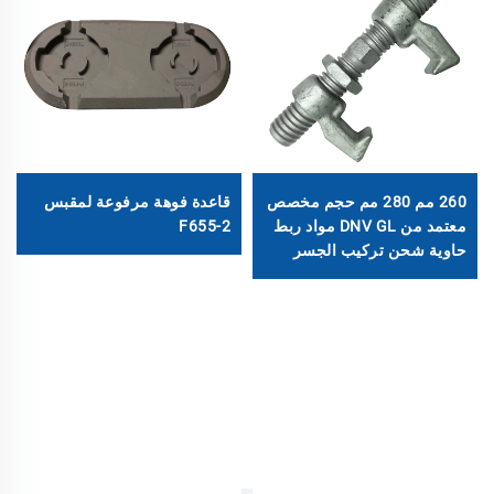
260 مم 280 مم حجم مخصص
قاعدة فوهة مرفوعة لمقبس
معتمد من DNV GL مواد ربط
F655-2
حاوية شحن تركيب الجسر