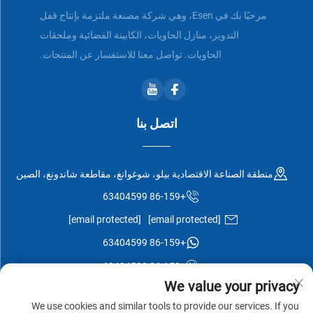
مرحبًا بك في Esen، وهي شركة مصنعة ملتزمة بإنتاج قفل
التدوير، منازل الحاويات، الكابينة الفضائية وملحقات
الحاويات. تواصل معنا للاستفسار عن المنتجات.
اتصل بنا
منطقة الصناعة الاقتصادية بيلو، شوغوانغ، مقاطعة شاندونغ، الصين
+86-159 63404599
[email protected]
[email protected]
+86-159 63404599
+86-159 63404599
We value your privacy
We use cookies and similar tools to provide our services. If you