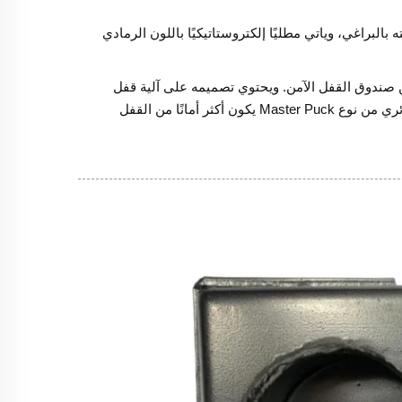
لبراغي، وياتي مطليًا إلكتروستاتيكيًا باللون الرمادي
من صندوق القفل الآمن. ويحتوي تصميمه على آلية قفل
مغلقة بالكامل لمنع الوصول إلى أدوات قص البراغي والقُفْل. وهو مزود بقفل دائري من نوع Master Puck يكون أكثر أمانًا من القفل