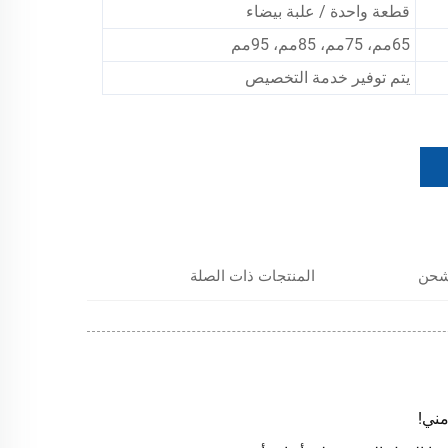
قطعة واحدة / علبة بيضاء
65مم، 75مم، 85مم، 95مم
يتم توفير خدمة التخصيص
لشحن
المنتجات ذات الصلة
مني!