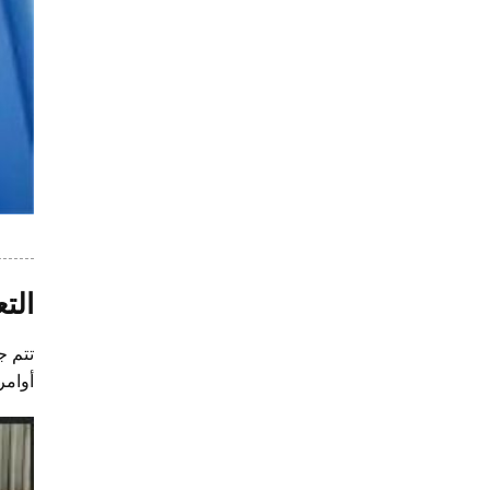
الت
تتم ج
أوامر