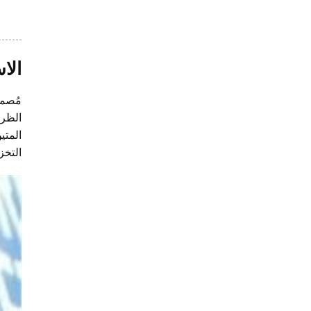
الا
مُصمم
الظرو
المتي
التخز