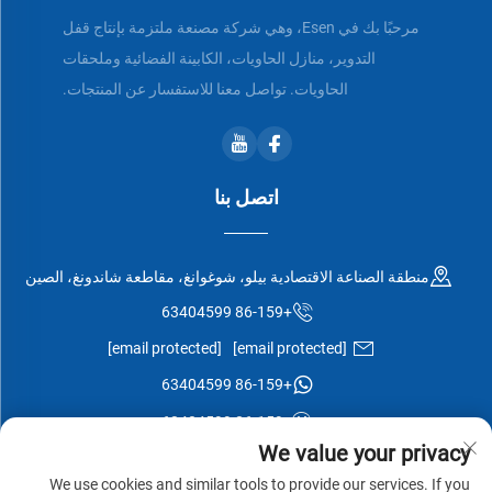
مرحبًا بك في Esen، وهي شركة مصنعة ملتزمة بإنتاج قفل
التدوير، منازل الحاويات، الكابينة الفضائية وملحقات
الحاويات. تواصل معنا للاستفسار عن المنتجات.
اتصل بنا
منطقة الصناعة الاقتصادية بيلو، شوغوانغ، مقاطعة شاندونغ، الصين
+86-159 63404599
[email protected]
[email protected]
+86-159 63404599
+86-159 63404599
We value your privacy
We use cookies and similar tools to provide our services. If you