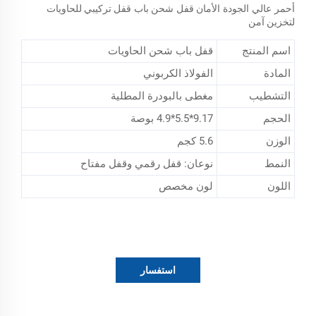
أحمر عالي الجودة
الأمان
قفل
شحن
باب
قفل تركيبي للحاويات
لتخزين آمن
اسم المنتج
قفل باب شحن الحاويات
المادة
الفولاذ الكربوني
التشطيب
مغطى بالبودرة المطلية
الحجم
9.17*5.5*4.9 بوصة
الوزن
5.6 كجم
النمط
نوعان: قفل رقمي وقفل مفتاح
اللون
لون مخصص
استفسار