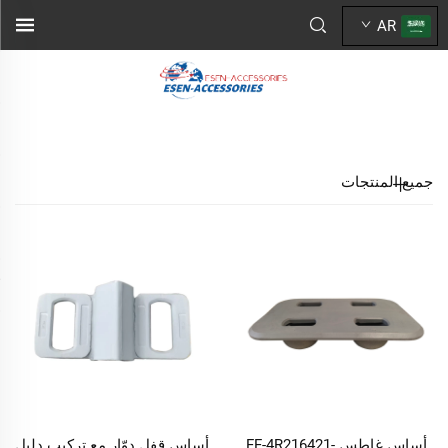
AR
جميع المنتجات
أساس غاطس FF-4R216421-
أساس قفل دوّار مع تركيب دليل