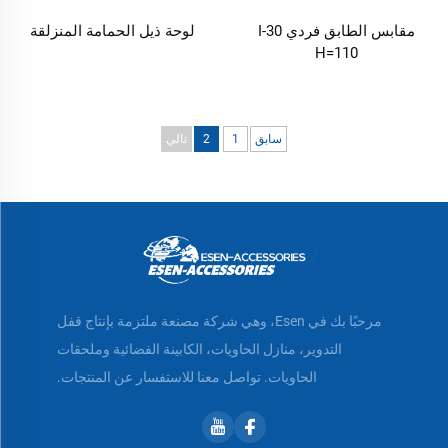
مقابس الطابق فردي I-30
لوحة ذيل الحمامة المنزلقة
H=110
سابق
1
2
تالي
مرحبًا بك في Esen، وهي شركة مصنعة ملتزمة بإنتاج قفل
التدوير، منازل الحاويات، الكابينة الفضائية وملحقات
الحاويات. تواصل معنا للاستفسار عن المنتجات.