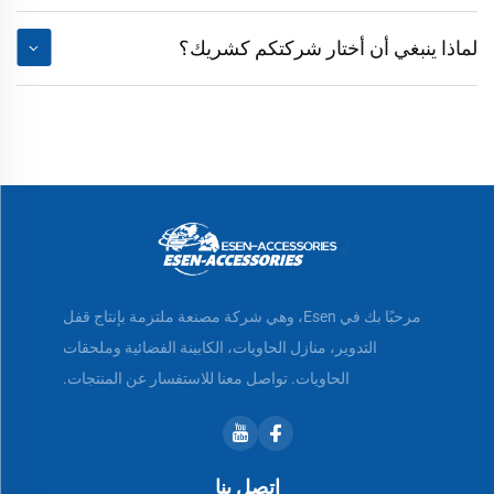
لماذا ينبغي أن أختار شركتكم كشريك؟
مرحبًا بك في Esen، وهي شركة مصنعة ملتزمة بإنتاج قفل
التدوير، منازل الحاويات، الكابينة الفضائية وملحقات
الحاويات. تواصل معنا للاستفسار عن المنتجات.
اتصل بنا