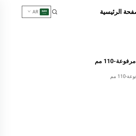
فحة الرئيسية
AR
عة-110 مم
11 مم