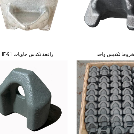
روط تكديس واحد
رافعة تكدس حاويات IF-91