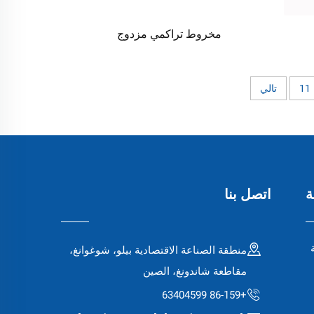
مخروط تراكمي مزدوج
11
تالي
ة
اتصل بنا
منطقة الصناعة الاقتصادية بيلو، شوغوانغ،
مقاطعة شاندونغ، الصين
+86-159 63404599