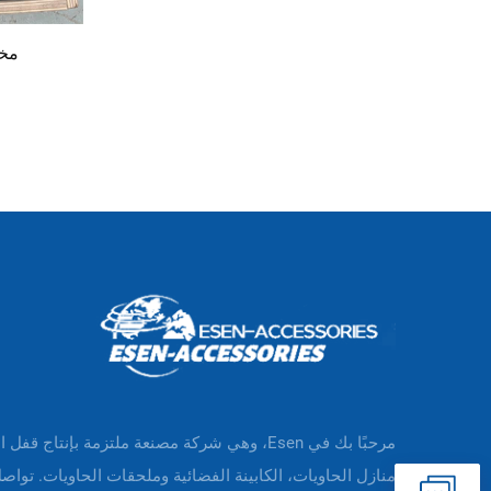
مخر
مرحبًا بك في Esen، وهي شركة مصنعة ملتزمة بإنتاج قفل 
منازل الحاويات، الكابينة الفضائية وملحقات الحاويات. تواصل