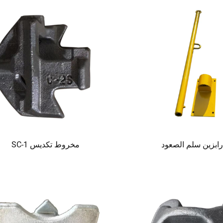
ابزين سلم الصعود
مخروط تكديس SC-1