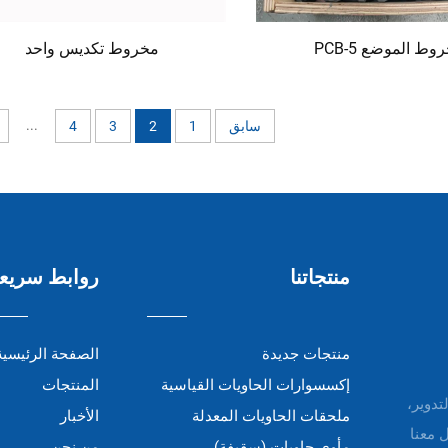
وط الموضع PCB-5
مخروط تكديس واحد
...
سابق
1
2
3
4
منتجاتنا
روابط سريع
منتجات جديدة
الصفحة الرئيسية
إكسسوارات الحاويات القياسية
المنتجات
التدوير،
ملحقات الحاويات المعدلة
الأخبار
 معنا
مأوى حاويات (سقيفة)
من نحن