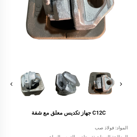
C12C جهاز تكديس معلق مع شفة
المواد: فولاذ صب
المعالجة السطحية: مجلفن بالغمس الساخن