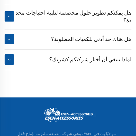
هل يمكنكم تطوير حلول مخصصة لتلبية احتياجات محد
دة؟
هل هناك حد أدنى للكميات المطلوبة؟
لماذا ينبغي أن أختار شركتكم كشريك؟
مرحبًا بك في Esen، وهي شركة مصنعة ملتزمة بإنتاج قفل