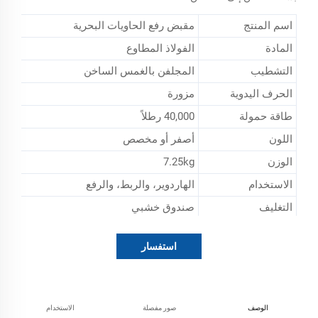
اسم المنتج
مقبض رفع الحاويات البحرية
المادة
الفولاذ المطاوع
التشطيب
المجلفن بالغمس الساخن
الحرف اليدوية
مزورة
طاقة حمولة
40,000 رطلاً
اللون
أصفر أو مخصص
الوزن
7.25kg
الاستخدام
الهاردوير، والربط، والرفع
التغليف
صندوق خشبي
استفسار
الوصف
صور مفصلة
الاستخدام