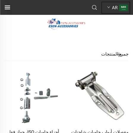
AR
جميع المنتجات
مفصلات أبواب حاويات شاحنات
أجزاء حاويات ISO، جهاز قفل