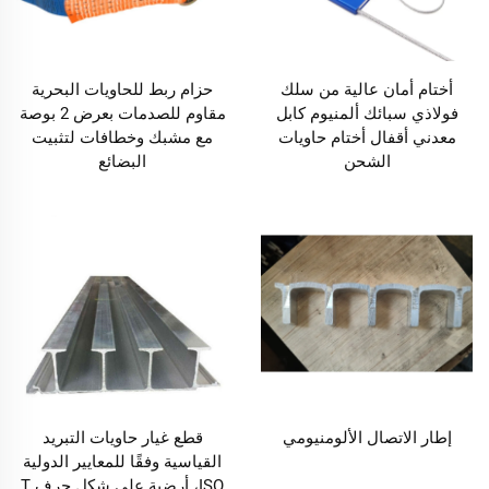
أختام أمان عالية من سلك
حزام ربط للحاويات البحرية
فولاذي سبائك ألمنيوم كابل
مقاوم للصدمات بعرض 2 بوصة
معدني أقفال أختام حاويات
مع مشبك وخطافات لتثبيت
الشحن
البضائع
إطار الاتصال الألومنيومي
قطع غيار حاويات التبريد
القياسية وفقًا للمعايير الدولية
ISO، أرضية على شكل حرف T