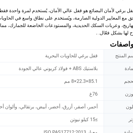
هو قفل عالي الأمان، يُستخدم لمرة واحدة فق
فل برغي لأمان البضائع
اريج، وعربات السكك الحديدية، والمستودعات الخاضعة للجمارك، مما يم
لها بشكل فعّال.
.
واصفات
م المنتج
قفل برغي للحاويات البحرية
مادة
بلاستيك ABS + فولاذ كربوني عالي الجودة
حجم
85.1×22.3×8 مم
وزن
76غ
لون
أحمر، أصفر، أزرق، أخضر، أبيض، برتقالي، وألوان
تر
≥15 كيلو نيوتن
ادة
معيار ISO PAS17712:2013