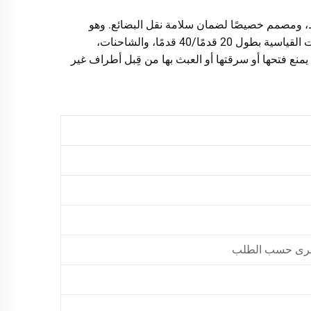
ط، ومصمم خصيصًا لضمان سلامة نقل البضائع. وهو
متوافق مع المعايير الدولية الصارمة، ويُستخدم على نطاق واسع في الحاويات القياسية بطول 20 قدمًا/40 قدمًا، والشاحنات،
نع فتحها أو سرقتها أو العبث بها من قِبل أطراف غير
 أخرى حسب الطلب