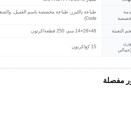
مة
خصصة
Code)
م التعبئة
48×28×14 سم، 250 قطعة/كرتون
وزن
15 كغ/كرتون
إجمالي
 مفصلة