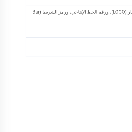
طباعة بالليزر، طباعة مخصصة باسم العميل، والشعار (LOGO)، ورقم الخط الإنتاجي، ورمز الشريط (Bar