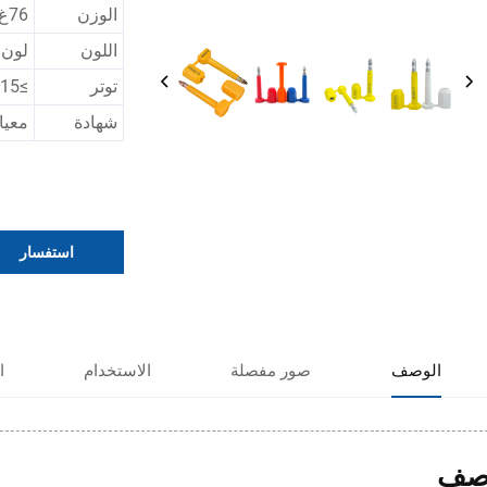
الوزن
76غ
اللون
لون
توتر
≥15 كيلو نيوتن
شهادة
معيار 17712:2013
استفسار
الوصف
صور مفصلة
الاستخدام
ا
صف