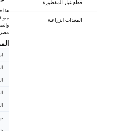
قطع غيار المقطورة
هذا
ق
المعدات الزراعية
والصه
مصرح 
الم
اس
ال
ال
ال
ال
تو
شه