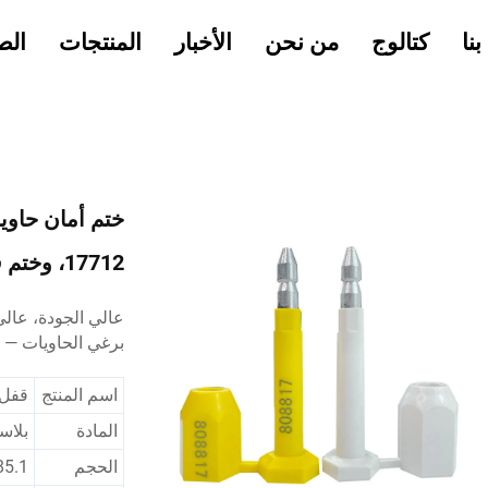
نا
كتالوج
من نحن
الأخبار
المنتجات
الص
17712، وختم قفل برغي للحاويات
عالي الجودة، عالي
برغي الحاويات — 
اسم المنتج
قفل 
المادة
بلاستيك ABS + فولاذ
الحجم
85.1×22.3×8 