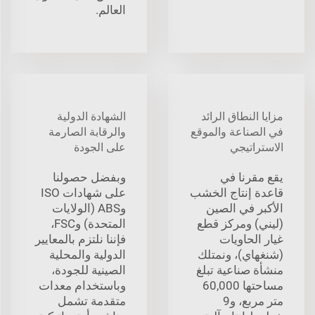
العالم.
مزايا النطاق الرائد
الشهادة الدولية
في الصناعة والموقع
والرقابة الصارمة
الاستراتيجي
على الجودة
يقع مقرنا في
وبفضل حصولنا
قاعدة إنتاج الخشب
على شهادات ISO
الأكبر في الصين
وABS (الولايات
(ليني) ومركز قطع
المتحدة) وFSC،
غيار الحاويات
فإننا نلتزم بالمعايير
(شنغهاي)، ونمتلك
الدولية والمحلية
منشأة صناعية تبلغ
الصينية للجودة،
مساحتها 60,000
وباستخدام معدات
متر مربع، و9
متقدمة تشمل