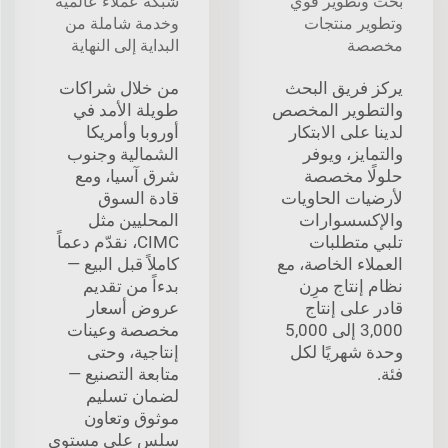
بحث وتطوير قوي
شبكة عملاء عالمية
وتطوير منتجات
وخدمة شاملة من
مخصصة
البداية إلى النهاية
يركز فريق البحث
من خلال شراكات
والتطوير المخصص
طويلة الأمد في
لدينا على الابتكار
أوروبا وأمريكا
والتمايز، ويوفر
الشمالية وجنوب
حلولًا مخصصة
شرق آسيا، ومع
لأرضيات الحاويات
قادة السوق
والإكسسوارات
المحليين مثل
تلبي متطلبات
CIMC، نقدّم دعماً
العملاء الخاصة، مع
كاملاً قبل البيع —
نظام إنتاج مرِن
بدءاً من تقديم
قادر على إنتاج
عروض أسعار
3,000 إلى 5,000
مخصصة وعينات
وحدة شهريًا لكل
إنتاجية، وحتى
فئة.
متابعة التصنيع —
لضمان تسليم
موثوق وتعاون
سلس على مستوى