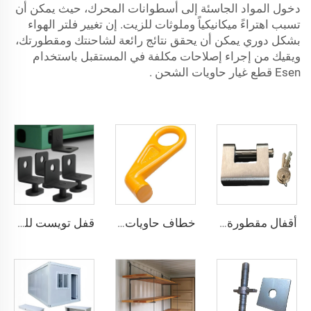
دخول المواد الجاسئة إلى أسطوانات المحرك، حيث يمكن أن
تسبب اهتراءً ميكانيكياً وملوثات للزيت. إن تغيير فلتر الهواء
بشكل دوري يمكن أن يحقق نتائج رائعة لشاحنتك ومقطورتك،
ويقيك من إجراء إصلاحات مكلفة في المستقبل باستخدام
Esen
قطع غيار حاويات الشحن
.
أقفال مقطورة حاويات الشحن البحري شديدة التحمل من Squire، أقفال أمان عالية الأمان، مقاس قفل للحاويات
خطاف حاويات المصنع من النوع المستقيم الأيسر/الأيمن مصنوع من سبائك الفولاذ لرفع الحاويات
قفل تويست للحاويات الشحنية ISO من الأسفل ومن الجانب & قفل زاوية لتثبيت البضائع