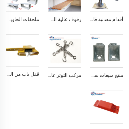
أقدام معدنية قابلة للتعديل لتسوية حاويات الشحن الثقيلة من 75 مم حتى 260 مم بسعة تحمل 12000 كجم
رفوف عالية الجودة لحاويات الشحن تعليق رفوف لحاويات الشحن البحرية
ملحقات الحاوية المصنوعة في الصين مستقرة وجودتها عالية، منزل حاوية قابل للطي مسبقاً
قفل باب من الصلب المقوى درجة أمان أفضل قفل شحن حاوية مع 4 مفاتيح
منتج مبيعات ساخنة معدات ربط حاوية الزاوية القفل
مركب التوتر عالي الجودة القياسية وفقًا لمعيار ISO للحاويات