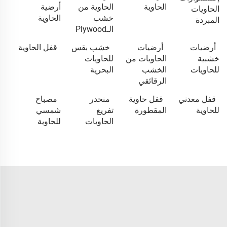
الحاوية
الحاوية من
أرضية
الحاويات
خشب
الحاوية
المبردة
الـPlywood
أرضيات
أرضيات
خشب بقس
قفل الحاوية
خشبية
الحاويات من
للحاويات
للحاويات
الخشب
البحرية
الرقائقي
قفل معدني
قفل حاوية
منحدر
مصباح
للحاوية
المقطورة
تفريغ
شمسي
الحاويات
للحاوية