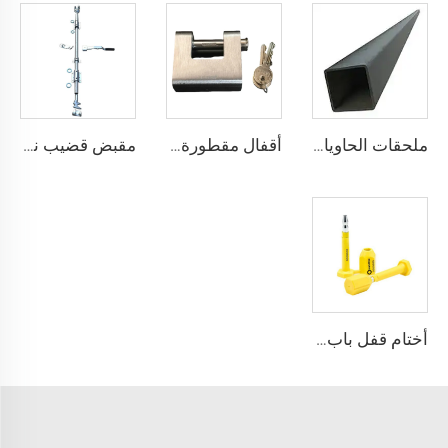
ملحقات الحاويات البحرية عالية الجودة، أنبوب مربع من الفولاذ، سكة جانبية علوية
أقفال مقطورة حاويات الشحن البحري شديدة التحمل من Squire، أقفال أمان عالية الأمان، مقاس قفل للحاويات
مقبض قضيب نظام قفل الباب مع مثبت قضيب قفل حاوية شحن البضائع الجافة
أختام قفل باب بلاستيكي لحاويات الشحن القريبة مني، مزودة بمسامير أمان عالية الجودة ISO 17712 لشاحنات المقطورات العالية