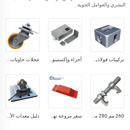
البشري والعوامل الجوية.
تركيبات فولاذية ISO 1161 أجزاء زاوية لحاويات الشحن تركيبات الحاويات قطع غيار الحاويات صب زوايا الحاويات الخاصة للبيع
أجزاء وإكسسوارات الحاويات صندوق قفل حاوية الشحن للبيع
عجلات حاويات الشحن ISO عجلات نقل شديدة التحمل بوزن 3 أطنان
260 مم 280 مم حجم مخصص معتمد من DNV GL مواد ربط حاوية شحن تركيب الجسر
سعر مروحة تهوية الحاويات مروحة عادم حاويات الشحن
دليل معدات الأمان الخاصة بربط الحاويات ISO قفل التواء داخلي قفل التواء ذيل السنونو