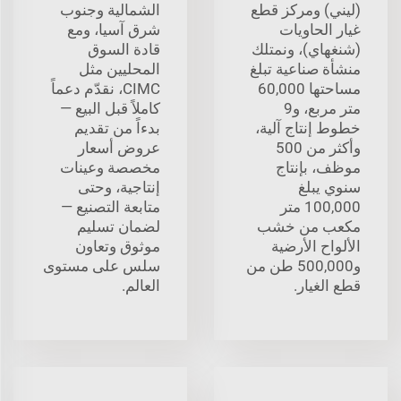
(ليني) ومركز قطع
الشمالية وجنوب
غيار الحاويات
شرق آسيا، ومع
(شنغهاي)، ونمتلك
قادة السوق
منشأة صناعية تبلغ
المحليين مثل
مساحتها 60,000
CIMC، نقدّم دعماً
متر مربع، و9
كاملاً قبل البيع —
خطوط إنتاج آلية،
بدءاً من تقديم
وأكثر من 500
عروض أسعار
موظف، بإنتاج
مخصصة وعينات
سنوي يبلغ
إنتاجية، وحتى
100,000 متر
متابعة التصنيع —
مكعب من خشب
لضمان تسليم
الألواح الأرضية
موثوق وتعاون
و500,000 طن من
سلس على مستوى
قطع الغيار.
العالم.