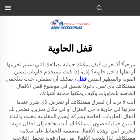
قفل الحاوية
مرحباً! ألا تعرف كيف يمكنك حماية بضائعك التي سيتم تخزينها
أو نقلها داخل حاوية؟ إذن، إذا كنت تستخدم حاويات إيسن
القوية والمظهر المتين
قفل
، يمكنك أن تطمئن، حيث ستُحمي
ممتلكاتك بأي ثمن. دعونا نتعمق في موضوع قفل الأقفال
الخاصة بالحاويات وكيف يمكنها حماية أشياءك
أنت لا تريد أن تُسرق ممتلكاتك أو تتعرض لأي ضرر عندما
تخزنها في حاوية داخل المنزل أو في مكان تخزين. تضمن لك
أقفال الحاويات الخاصة بشركة إيسن المقاومة للعبث والبناء
المتين حمايةً قصوى لممتلكاتك. أنت بحاجة إلى أقفال قوية
لتخزين آمن، وهذه الأقفال مصممة للحفاظ على سلامة
ممتلكاتك، لذا صُنعت الأقفال من مواد قوية تتحمل التلاعب