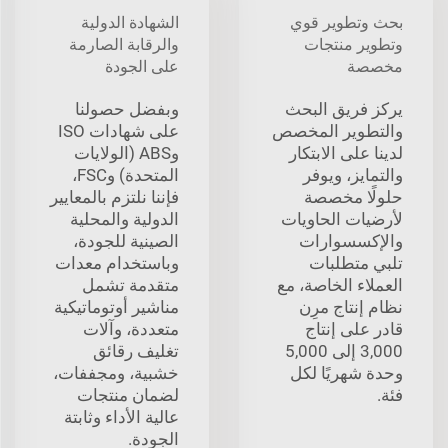
بحث وتطوير قوي
الشهادة الدولية
وتطوير منتجات
والرقابة الصارمة
مخصصة
على الجودة
يركز فريق البحث
وبفضل حصولنا
والتطوير المخصص
على شهادات ISO
لدينا على الابتكار
وABS (الولايات
والتمايز، ويوفر
المتحدة) وFSC،
حلولًا مخصصة
فإننا نلتزم بالمعايير
لأرضيات الحاويات
الدولية والمحلية
والإكسسوارات
الصينية للجودة،
تلبي متطلبات
وباستخدام معدات
العملاء الخاصة، مع
متقدمة تشمل
نظام إنتاج مرِن
مناشير أوتوماتيكية
قادر على إنتاج
متعددة، وآلات
3,000 إلى 5,000
تغليف رقائق
وحدة شهريًا لكل
خشبية، ومجففات،
فئة.
لضمان منتجات
عالية الأداء وثابتة
الجودة.