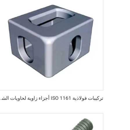
تركيبات فولاذية ISO 1161 أجزاء زاوية لحاويات الشحن تركيبات الحاو