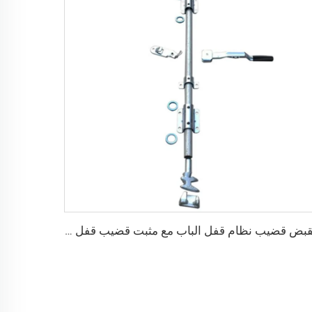
مقبض قضيب نظام قفل الباب مع مثبت قضيب قفل حاوية شحن البضائع الجافة