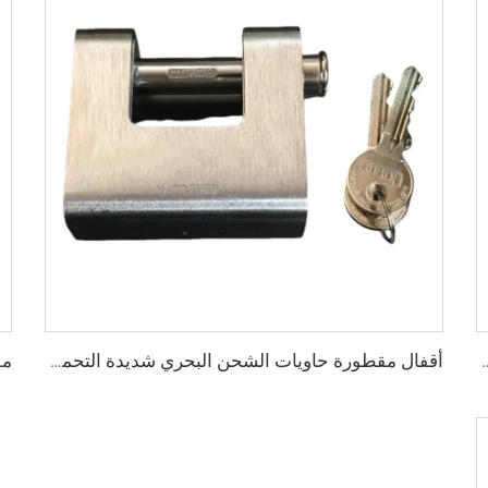
ة، أنبوب مربع من الفولاذ، سكة جانبية علوية
أقفال مقطورة حاويات الشحن البحري شديدة التحمل من Squire، أقفال أمان عالية الأمان، مقاس قفل للحاويات