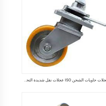
عجلات حاويات الشحن ISO عجلات نقل شديدة التحمل بوزن 3 أطنان