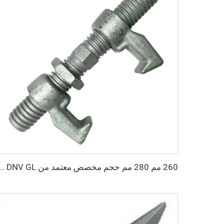
260 مم 280 مم حجم مخصص معتمد من DNV GL مواد ربط حاوية شحن