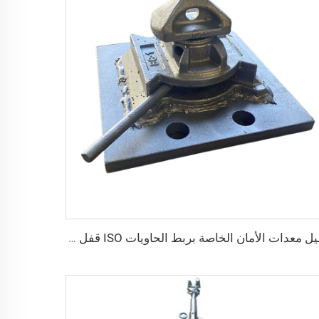
دليل معدات الأمان الخاصة بربط الحاويات ISO قفل التواء داخلي قفل التواء ذيل السنونو