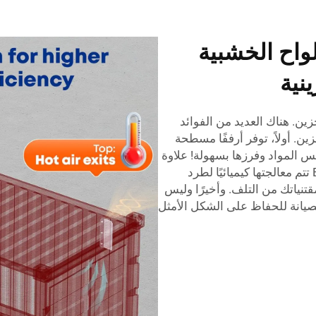
واح الخشبية
نية
زين. هناك العديد من الفوائد
ن. أولاً، توفر أرففًا مسطحة
س المواد وفرزها بسهولة! علاوة
على ذلك، فإن الأرضية الخشبية للحاويات من Esen تتم معالجتها كيميائيًا لطرد
تنياتك من التلف. وأخيرًا وليس
صيانة للحفاظ على الشكل الأمثل