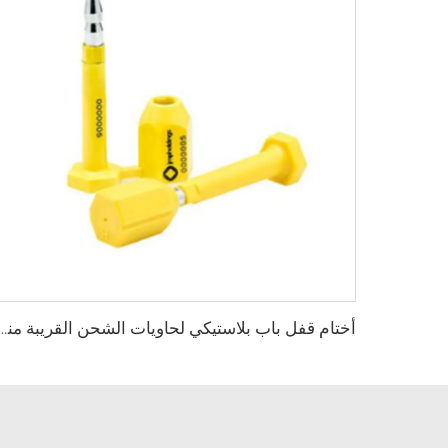
أختام قفل باب بلاستيكي لحاويات الشحن القريبة مني، مزودة بمسامير أمان عالية الجودة 7712