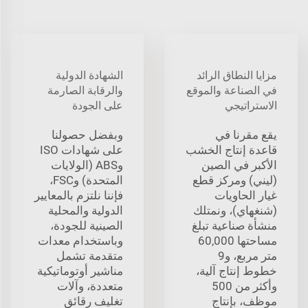
مزايا النطاق الرائد
الشهادة الدولية
في الصناعة والموقع
والرقابة الصارمة
الاستراتيجي
على الجودة
يقع مقرنا في
وبفضل حصولنا
قاعدة إنتاج الخشب
على شهادات ISO
الأكبر في الصين
وABS (الولايات
(ليني) ومركز قطع
المتحدة) وFSC،
غيار الحاويات
فإننا نلتزم بالمعايير
(شنغهاي)، ونمتلك
الدولية والمحلية
منشأة صناعية تبلغ
الصينية للجودة،
مساحتها 60,000
وباستخدام معدات
متر مربع، و9
متقدمة تشمل
خطوط إنتاج آلية،
مناشير أوتوماتيكية
وأكثر من 500
متعددة، وآلات
موظف، بإنتاج
تغليف رقائق