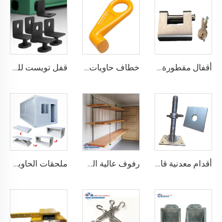
أقفال مقطورة حاويات الشحن البحري شديدة التحمل من Squire، أقفال أمان عالية الأمان، مقاس قفل للحاويات
خطاف حاويات المصنع من النوع المستقيم الأيسر/الأيمن مصنوع من سبائك الفولاذ لرفع الحاويات
قفل تويست للحاويات الشحنية ISO من الأسفل ومن الجانب & قفل زاوية لتثبيت البضائع
أقدام معدنية قابلة للتعديل لتسوية حاويات الشحن الثقيلة من 75 مم حتى 260 مم بسعة تحمل 12000 كجم
رفوف عالية الجودة لحاويات الشحن تعليق رفوف لحاويات الشحن البحرية
ملحقات الحاوية المصنوعة في الصين مستقرة وجودتها عالية، منزل حاوية قابل للطي مسبقاً