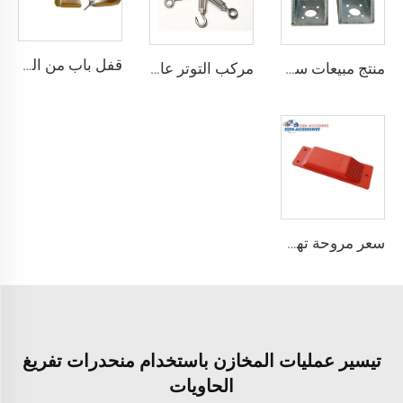
قفل باب من الصلب المقوى درجة أمان أفضل قفل شحن حاوية مع 4 مفاتيح
منتج مبيعات ساخنة معدات ربط حاوية الزاوية القفل
مركب التوتر عالي الجودة القياسية وفقًا لمعيار ISO للحاويات
سعر مروحة تهوية الحاويات مروحة عادم حاويات الشحن
تيسير عمليات المخازن باستخدام منحدرات تفريغ
الحاويات