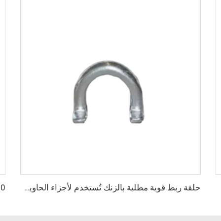
حلقة ربط قوية مطلية بالزنك تُستخدم لأجزاء الحاوية (حلقة D) مبيعة بشكل كبير