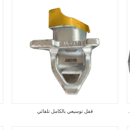
قفل توسيعي بالكامل تلقائي
لفولاذية الثقيلة من النوع البرغي، صندوق قفل الهوكي الجليدي، أقفال الحاويات