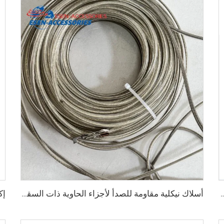
 قطع غيار الحاويات / قطع مقطورات الحاويات
أسلاك نيكلية مقاومة للصدأ لأجزاء الحاوية ذات السقف المفتوح مع كابلات حبل فولاذي مغلفة بالنيون