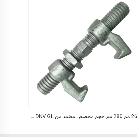
260 مم 280 مم حجم مخصص معتمد من DNV GL مواد ربط حاوية شحن تركيب الجسر