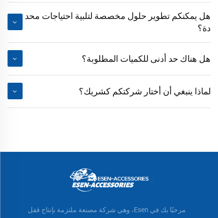
هل يمكنكم تطوير حلول مخصصة لتلبية احتياجات محد
دة؟
هل هناك حد أدنى للكميات المطلوبة؟
لماذا ينبغي أن أختار شركتكم كشريك؟
مرحبًا بك في Esen، وهي شركة مصنعة ملتزمة بإنتاج قفل