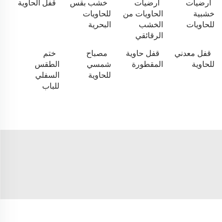
أرضيات
أرضيات
خشب بقس
قفل الحاوية
خشبية
الحاويات من
للحاويات
للحاويات
الخشب
البحرية
الرقائقي
قفل معدني
قفل حاوية
مصباح
ختم
للحاوية
المقطورة
شمسي
الطقس
للحاوية
السفلي
للباب