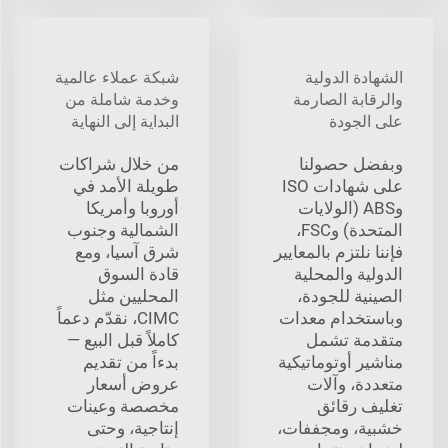
الشهادة الدولية
شبكة عملاء عالمية
والرقابة الصارمة
وخدمة شاملة من
على الجودة
البداية إلى النهاية
وبفضل حصولنا
من خلال شراكات
على شهادات ISO
طويلة الأمد في
وABS (الولايات
أوروبا وأمريكا
المتحدة) وFSC،
الشمالية وجنوب
فإننا نلتزم بالمعايير
شرق آسيا، ومع
الدولية والمحلية
قادة السوق
الصينية للجودة،
المحليين مثل
وباستخدام معدات
CIMC، نقدّم دعماً
متقدمة تشمل
كاملاً قبل البيع —
مناشير أوتوماتيكية
بدءاً من تقديم
متعددة، وآلات
عروض أسعار
تغليف رقائق
مخصصة وعينات
خشبية، ومجففات،
إنتاجية، وحتى