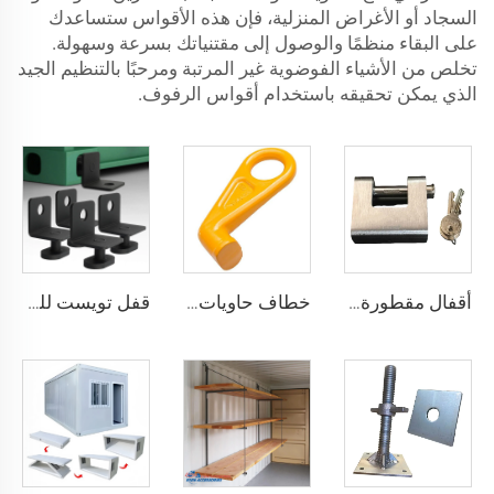
السجاد أو الأغراض المنزلية، فإن هذه الأقواس ستساعدك
على البقاء منظمًا والوصول إلى مقتنياتك بسرعة وسهولة.
تخلص من الأشياء الفوضوية غير المرتبة ومرحبًا بالتنظيم الجيد
الذي يمكن تحقيقه باستخدام أقواس الرفوف.
أقفال مقطورة حاويات الشحن البحري شديدة التحمل من Squire، أقفال أمان عالية الأمان، مقاس قفل للحاويات
خطاف حاويات المصنع من النوع المستقيم الأيسر/الأيمن مصنوع من سبائك الفولاذ لرفع الحاويات
قفل تويست للحاويات الشحنية ISO من الأسفل ومن الجانب & قفل زاوية لتثبيت البضائع