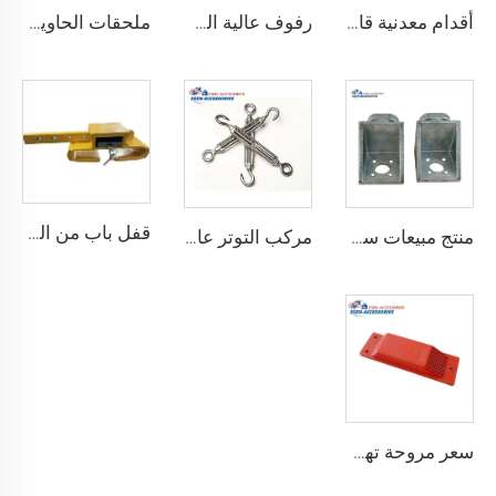
أقدام معدنية قابلة للتعديل لتسوية حاويات الشحن الثقيلة من 75 مم حتى 260 مم بسعة تحمل 12000 كجم
رفوف عالية الجودة لحاويات الشحن تعليق رفوف لحاويات الشحن البحرية
ملحقات الحاوية المصنوعة في الصين مستقرة وجودتها عالية، منزل حاوية قابل للطي مسبقاً
قفل باب من الصلب المقوى درجة أمان أفضل قفل شحن حاوية مع 4 مفاتيح
منتج مبيعات ساخنة معدات ربط حاوية الزاوية القفل
مركب التوتر عالي الجودة القياسية وفقًا لمعيار ISO للحاويات
سعر مروحة تهوية الحاويات مروحة عادم حاويات الشحن