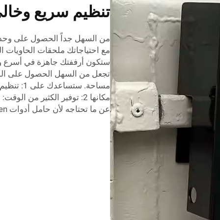
تنظيم سريع وخال
من السهل جداً الحصول على وح
مع احتياجاتك
ملحقات الحاويات ال
ستكون أرففتك جاهزة في أسرع وق
تجعل من السهل الحصول على المس
مساحة. ست
مكانها 2: توفير الكثير من ال
عن ما تحتاجه لأن حامل أدوات Beegreen موجود أمام عينيك.