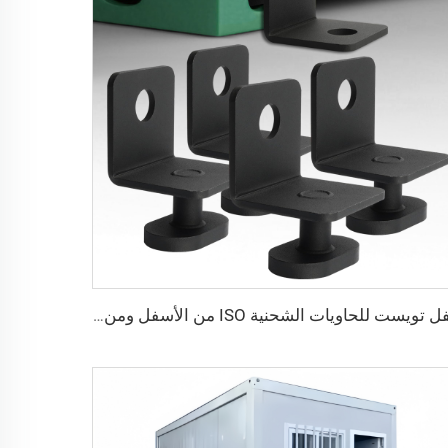
قفل تويست للحاويات الشحنية ISO من الأسفل ومن الجانب & قفل زاوية لتثبيت البضائع