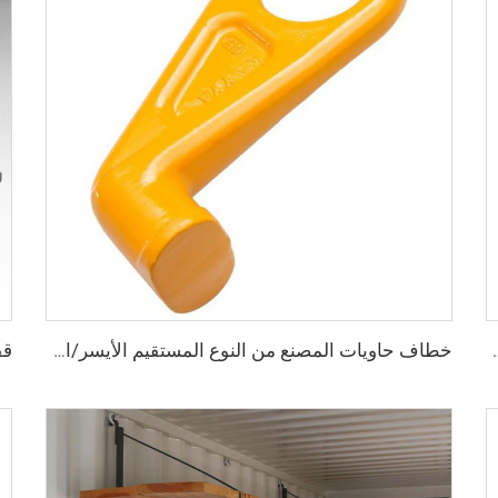
S، أقفال أمان عالية الأمان، مقاس قفل للحاويات
خطاف حاويات المصنع من النوع المستقيم الأيسر/الأيمن مصنوع من سبائك الفولاذ لرفع الحاويات