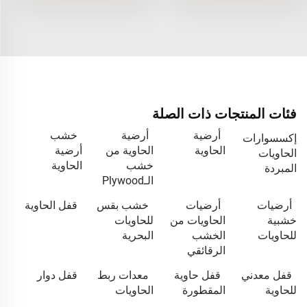
فئات المنتجات ذات الصلة
أرضية
أرضية
خشب
إكسسوارات
الحاوية
الحاوية من
أرضية
الحاويات
خشب
الحاوية
المبردة
الـPlywood
أرضيات
أرضيات
خشب بقس
قفل الحاوية
خشبية
الحاويات من
للحاويات
للحاويات
الخشب
البحرية
الرقائقي
قفل معدني
قفل حاوية
معدات ربط
قفل دوار
للحاوية
المقطورة
الحاويات