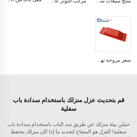
منتج مبيعات ساخنة معدات ربط حاوية الزاوية القفل
مركب التوتر عالي الجودة القياسية وفقًا لمعيار ISO للحاويات
سعر مروحة تهوية الحاويات مروحة عادم حاويات الشحن
قم بتحديث عزل منزلك باستخدام سدادة باب
سفلية
حسّن بيئة منزلك عن طريق سد الباب باستخدام سدادة باب
سفلية! العزل هو المفتاح لتحديد ما إذا كان منزلك يحتفظ