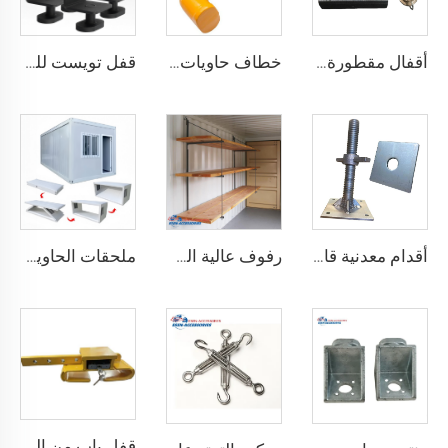
أقفال مقطورة حاويات الشحن البحري شديدة التحمل من Squire، أقفال أمان عالية الأمان، مقاس قفل للحاويات
خطاف حاويات المصنع من النوع المستقيم الأيسر/الأيمن مصنوع من سبائك الفولاذ لرفع الحاويات
قفل تويست للحاويات الشحنية ISO من الأسفل ومن الجانب & قفل زاوية لتثبيت البضائع
أقدام معدنية قابلة للتعديل لتسوية حاويات الشحن الثقيلة من 75 مم حتى 260 مم بسعة تحمل 12000 كجم
رفوف عالية الجودة لحاويات الشحن تعليق رفوف لحاويات الشحن البحرية
ملحقات الحاوية المصنوعة في الصين مستقرة وجودتها عالية، منزل حاوية قابل للطي مسبقاً
قفل باب من الصلب المقوى درجة أمان أفضل قفل شحن حاوية مع 4 مفاتيح