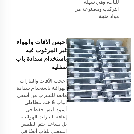
للباب، وهي سهلة
التركيب ومصنوعة من
مواد متينة.
احبس الآفات والهواء
غير المرغوب فيه
باستخدام سدادة باب
سفلية
احجب الآفات والتيارات
الهوائية باستخدام سدادة
مانعة للتسرب من أسفل
الباب &
ختم مطاطي
أسود
.ليس فقط في
إعاقة التيارات الهوائية،
بل يساعد ختم الطقس
السفلي للباب أيضًا في