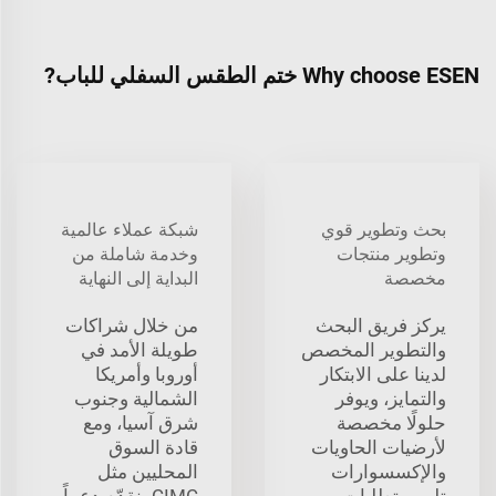
Why choose ESEN ختم الطقس السفلي للباب?
بحث وتطوير قوي
شبكة عملاء عالمية
وتطوير منتجات
وخدمة شاملة من
مخصصة
البداية إلى النهاية
يركز فريق البحث
من خلال شراكات
والتطوير المخصص
طويلة الأمد في
لدينا على الابتكار
أوروبا وأمريكا
والتمايز، ويوفر
الشمالية وجنوب
حلولًا مخصصة
شرق آسيا، ومع
لأرضيات الحاويات
قادة السوق
والإكسسوارات
المحليين مثل
تلبي متطلبات
CIMC، نقدّم دعماً