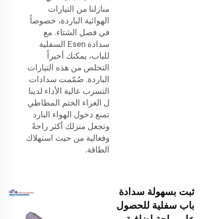
منازلنا من التيارات
الهوائية الباردة، خصوصاً
في فصل الشتاء. مع
سدادة Esen السفلية
للباب، يمكنك أخيراً
التخلص من هذه التيارات
الباردة. صُمّمت سدادات
التسرب عالية الأداء لدينا
ل
الغراء الختم المطاطي
تمنع دخول الهواء البارد
وتجعل منزلك أكثر راحةً
وفعالية من حيث استهلاك
الطاقة.
ثبت بسهولة سدادة
باب سفلية للحصول
على راحة إضافية