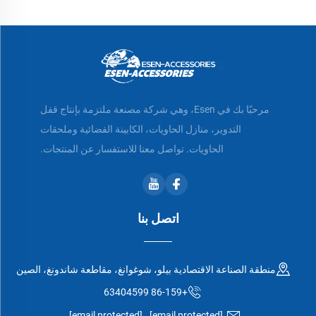
مرحبًا بك في Esen، وهي شركة مصنعة ملتزمة بإنتاج قفل
التدوير، منازل الحاويات، الكابينة الفضائية وملحقات
الحاويات. تواصل معنا للاستفسار عن المنتجات.
اتصل بنا
منطقة الصناعة الاقتصادية بيلو، شوغوانغ، مقاطعة شاندونغ، الصين
+86-159 63404599
[email protected]
[email protected]