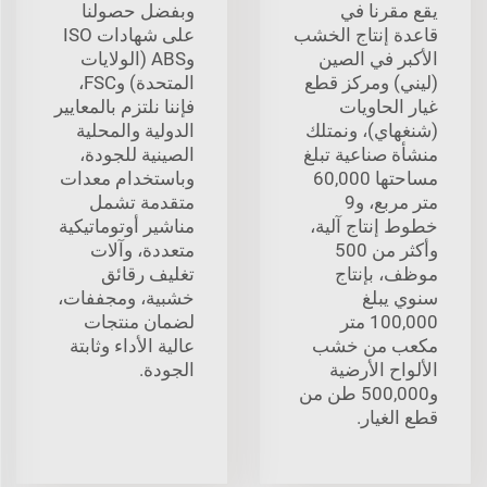
يقع مقرنا في
وبفضل حصولنا
قاعدة إنتاج الخشب
على شهادات ISO
الأكبر في الصين
وABS (الولايات
(ليني) ومركز قطع
المتحدة) وFSC،
غيار الحاويات
فإننا نلتزم بالمعايير
(شنغهاي)، ونمتلك
الدولية والمحلية
منشأة صناعية تبلغ
الصينية للجودة،
مساحتها 60,000
وباستخدام معدات
متر مربع، و9
متقدمة تشمل
خطوط إنتاج آلية،
مناشير أوتوماتيكية
وأكثر من 500
متعددة، وآلات
موظف، بإنتاج
تغليف رقائق
سنوي يبلغ
خشبية، ومجففات،
100,000 متر
لضمان منتجات
مكعب من خشب
عالية الأداء وثابتة
الألواح الأرضية
الجودة.
و500,000 طن من
قطع الغيار.