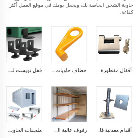
حاوية الشحن الخاصة بك، ويجعل يومك في موقع العمل أكثر
كفاءة.
أقفال مقطورة حاويات الشحن البحري شديدة التحمل من Squire، أقفال أمان عالية الأمان، مقاس قفل للحاويات
خطاف حاويات المصنع من النوع المستقيم الأيسر/الأيمن مصنوع من سبائك الفولاذ لرفع الحاويات
قفل تويست للحاويات الشحنية ISO من الأسفل ومن الجانب & قفل زاوية لتثبيت البضائع
أقدام معدنية قابلة للتعديل لتسوية حاويات الشحن الثقيلة من 75 مم حتى 260 مم بسعة تحمل 12000 كجم
رفوف عالية الجودة لحاويات الشحن تعليق رفوف لحاويات الشحن البحرية
ملحقات الحاوية المصنوعة في الصين مستقرة وجودتها عالية، منزل حاوية قابل للطي مسبقاً