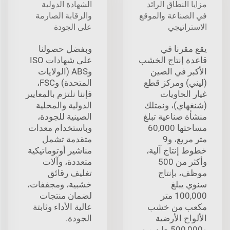
مزايا النطاق الرائد
الشهادة الدولية
في الصناعة والموقع
والرقابة الصارمة
الاستراتيجي
على الجودة
يقع مقرنا في
وبفضل حصولنا
قاعدة إنتاج الخشب
على شهادات ISO
الأكبر في الصين
وABS (الولايات
(ليني) ومركز قطع
المتحدة) وFSC،
غيار الحاويات
فإننا نلتزم بالمعايير
(شنغهاي)، ونمتلك
الدولية والمحلية
منشأة صناعية تبلغ
الصينية للجودة،
مساحتها 60,000
وباستخدام معدات
متر مربع، و9
متقدمة تشمل
خطوط إنتاج آلية،
مناشير أوتوماتيكية
وأكثر من 500
متعددة، وآلات
موظف، بإنتاج
تغليف رقائق
سنوي يبلغ
خشبية، ومجففات،
100,000 متر
لضمان منتجات
مكعب من خشب
عالية الأداء وثابتة
الألواح الأرضية
الجودة.
و500,000 طن من