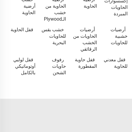
إكسسوارات
الحاوية
الحاوية من
أرضية
الحاويات
خشب
الحاوية
المبردة
الـPlywood
أرضيات
أرضيات
خشب بقس
قفل الحاوية
خشبية
الحاويات من
للحاويات
للحاويات
الخشب
البحرية
الرقائقي
قفل معدني
قفل حاوية
رفوف
قفل لولبي
للحاوية
المقطورة
حاويات
أوتوماتيكي
الشحن
بالكامل