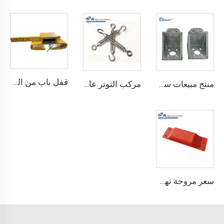
قفل باب من الصلب المقوى درجة أمان أفضل قفل شحن حاوية مع 4 مفاتيح
منتج مبيعات ساخنة معدات ربط حاوية الزاوية القفل
مركب التوتر عالي الجودة القياسية وفقًا لمعيار ISO للحاويات
سعر مروحة تهوية الحاويات مروحة عادم حاويات الشحن