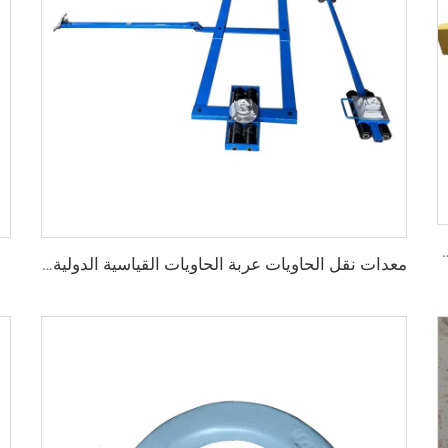
مان أفضل قفل شحن حاوية مع 4 مفاتيح
معدات نقل الحاويات عربة الحاويات القياسية الدولية عجلات انزلاق دوارة