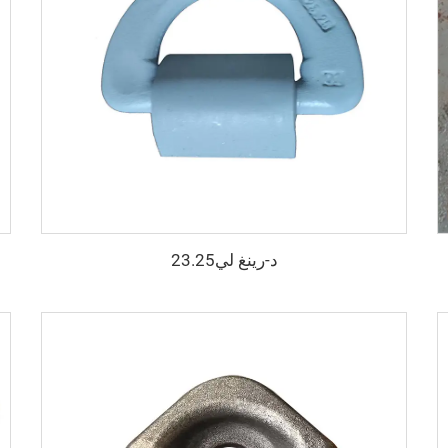
د-رينغ لي23.25