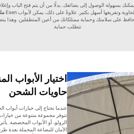
ك بسهولة الوصول إلى بضائعك. بدلًا من أن يتم فتح الباب وإغلاق
ية وتفريغها أسهل بكثير. علاوةً على ذلك، يمكن لأبواب Esen
مل
حافظ على سلامتك وحماية ممتلكاتك من أعين المتطفلين. وهذا ينط
تتطلب حماية.
اختيار الأبواب الم
حاويات الشحن
عندما تحتاج إلى خيارات أبواب ال
تتوفر مجموعة متنوعة من خيارات ال
الرولو، أو الأبواب المخصصة. يأتي
الأمان للبضاعة المحملة بعدة طرق