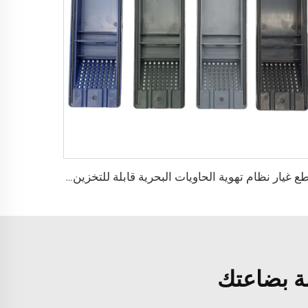
قطع غيار نظام تهوية الحاويات البحرية قابلة للتخزين من النوع S غطاء حاوية الهواء فتحات تهوية ABS إكسسوارات
ة بضاعتك