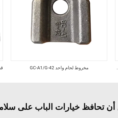
مخروط لحام واحد GC-A1/G-42
ة ISO، أرضية على شكل حرف T مصنوعة من الألومنيوم لحاويات التبريد
أن تحافظ خيارات الباب على سلام