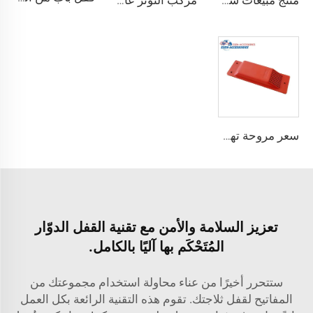
منتج مبيعات ساخنة معدات ربط حاوية الزاوية القفل
مركب التوتر عالي الجودة القياسية وفقًا لمعيار ISO للحاويات
سعر مروحة تهوية الحاويات مروحة عادم حاويات الشحن
تعزيز السلامة والأمن مع تقنية القفل الدوّار
المُتَحْكَم بها آليًا بالكامل.
ستتحرر أخيرًا من عناء محاولة استخدام مجموعتك من
المفاتيح لقفل ثلاجتك. تقوم هذه التقنية الرائعة بكل العمل