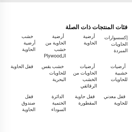
فئات المنتجات ذات الصلة
أرضية
أرضية
خشب
إكسسوارات
الحاوية
الحاوية من
أرضية
الحاويات
خشب
الحاوية
المبردة
الـPlywood
أرضيات
أرضيات
خشب بقس
قفل الحاوية
خشبية
الحاويات من
للحاويات
للحاويات
الخشب
البحرية
الرقائقي
قفل معدني
قفل حاوية
الدائرة
قفل
للحاوية
المقطورة
الختمية
صندوق
السوداء
الحاوية