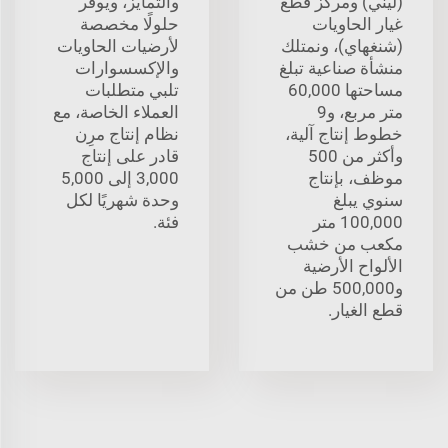
(ليني) ومركز قطع
والتمايز، ويوفر
غيار الحاويات
حلولًا مخصصة
(شنغهاي)، ونمتلك
لأرضيات الحاويات
منشأة صناعية تبلغ
والإكسسوارات
مساحتها 60,000
تلبي متطلبات
متر مربع، و9
العملاء الخاصة، مع
خطوط إنتاج آلية،
نظام إنتاج مرِن
وأكثر من 500
قادر على إنتاج
موظف، بإنتاج
3,000 إلى 5,000
سنوي يبلغ
وحدة شهريًا لكل
100,000 متر
فئة.
مكعب من خشب
الألواح الأرضية
و500,000 طن من
قطع الغيار.