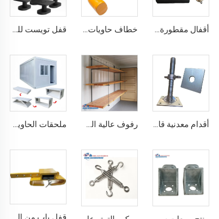
أقفال مقطورة حاويات الشحن البحري شديدة التحمل من Squire، أقفال أمان عالية الأمان، مقاس قفل للحاويات
خطاف حاويات المصنع من النوع المستقيم الأيسر/الأيمن مصنوع من سبائك الفولاذ لرفع الحاويات
قفل تويست للحاويات الشحنية ISO من الأسفل ومن الجانب & قفل زاوية لتثبيت البضائع
أقدام معدنية قابلة للتعديل لتسوية حاويات الشحن الثقيلة من 75 مم حتى 260 مم بسعة تحمل 12000 كجم
رفوف عالية الجودة لحاويات الشحن تعليق رفوف لحاويات الشحن البحرية
ملحقات الحاوية المصنوعة في الصين مستقرة وجودتها عالية، منزل حاوية قابل للطي مسبقاً
قفل باب من الصلب المقوى درجة أمان أفضل قفل شحن حاوية مع 4 مفاتيح