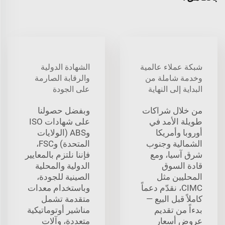
شبكة عملاء عالمية
الشهادة الدولية
وخدمة شاملة من
والرقابة الصارمة
البداية إلى النهاية
على الجودة
من خلال شراكات
وبفضل حصولنا
طويلة الأمد في
على شهادات ISO
أوروبا وأمريكا
وABS (الولايات
الشمالية وجنوب
المتحدة) وFSC،
شرق آسيا، ومع
فإننا نلتزم بالمعايير
قادة السوق
الدولية والمحلية
المحليين مثل
الصينية للجودة،
CIMC، نقدّم دعماً
وباستخدام معدات
كاملاً قبل البيع —
متقدمة تشمل
بدءاً من تقديم
مناشير أوتوماتيكية
عروض أسعار
متعددة، وآلات