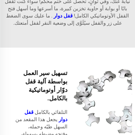
نيابةً عنك، وفي ثوانٍ، تحصل على ختم محكم! سواء كنت تُقفل
بابًا أو بوابة أو حاوية تخزين كبيرة، ما أسرعها وما أسهل فتح
القفل الأوتوماتيكي الكامل!
قفل دوار
. ما عليك سوى الضغط
على زر والقفل سيُلَوَّى إلى وضعية النقر لقفل أمتعتك.
تسهيل سير العمل
بواسطة آلية قفل
دوّار أوتوماتيكية
بالكامل.
التلقائي بالكامل
قفل
دوار
يجعل هذا المقعد من
السهل طيّه وحمله،
وفتحه وضبطه بسهولة،