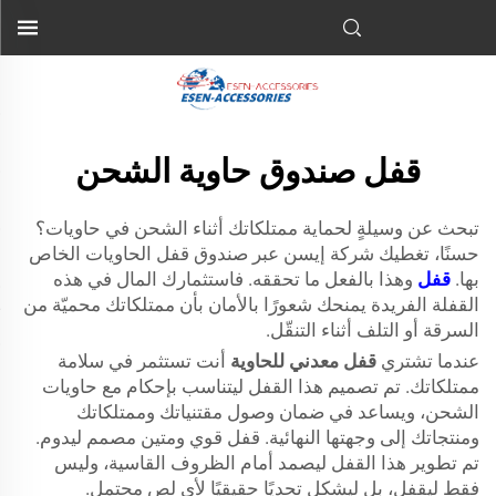
قفل صندوق حاوية الشحن
تبحث عن وسيلةٍ لحماية ممتلكاتك أثناء الشحن في حاويات؟
حسنًا، تغطيك شركة إيسن عبر صندوق قفل الحاويات الخاص
بها.
قفل
وهذا بالفعل ما تحققه. فاستثمارك المال في هذه
القفلة الفريدة يمنحك شعورًا بالأمان بأن ممتلكاتك محميّة من
السرقة أو التلف أثناء التنقّل.
عندما تشتري
قفل معدني للحاوية
أنت تستثمر في سلامة
ممتلكاتك. تم تصميم هذا القفل ليتناسب بإحكام مع حاويات
الشحن، ويساعد في ضمان وصول مقتنياتك وممتلكاتك
ومنتجاتك إلى وجهتها النهائية. قفل قوي ومتين مصمم ليدوم.
تم تطوير هذا القفل ليصمد أمام الظروف القاسية، وليس
فقط ليقفل، بل ليشكل تحديًا حقيقيًا لأي لص محتمل.