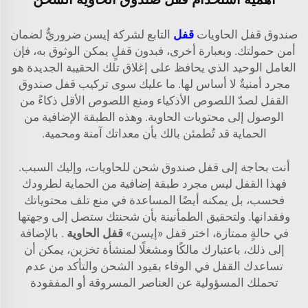
صندوق قفل الحاويات
قفل
التابع لشركة إيسن ضروريٌّ لضمان
أمن حمولتك. وبعبارة أخرى، فبدون قفلٍ يمكن الوثوق به، فإن
العامل الوحيد الذي يحافظ على إغلاق تلك الحقيبة الجديدة هو
مجرد أمنيةٌ لا أساس لها. ما عليك سوى تركيب قفل صندوق
القفل لصدّ اللصوص الأذكياء ومنع اللصوص الأقل ذكاءً من
الوصول إلى محتويات الحاوية. وهذه الطبقة الإضافية من
الحماية قد تُطمئن بالك بأن معداتك آمنة ومحمية.
أنت بحاجة إلى قفل صندوق شحن للحاويات، وإليك السبب.
فهذا القفل ليس مجرد طبقة إضافية من الحماية لطرودك
فحسب، بل يمكنه أيضًا المساعدة في منع تلف محتوياتك
وفقدانها. ولتحقيق الطمأنينة بأن شحنتك ستصل إلى وجهتها
في حالةٍ ممتازة، اختر قفل «إيسن»
قفل الحاوية
. بالإضافة
إلى ذلك، باعتبارك مالكًا ومشغلًا لمنشأة تخزين، يمكن أن
تساعدك القفل في الوفاء بقيود الشحن والتأكد من عدم
تحملك المسؤولية عن العناصر المسروقة أو المفقودة