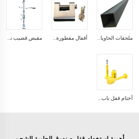
ملحقات الحاويات البحرية عالية الجودة، أنبوب مربع من الفولاذ، سكة جانبية علوية
أقفال مقطورة حاويات الشحن البحري شديدة التحمل من Squire، أقفال أمان عالية الأمان، مقاس قفل للحاويات
مقبض قضيب نظام قفل الباب مع مثبت قضيب قفل حاوية شحن البضائع الجافة
أختام قفل باب بلاستيكي لحاويات الشحن القريبة مني، مزودة بمسامير أمان عالية الجودة ISO 17712 لشاحنات المقطورات العالية
أهمية استخدام قفل صندوق الحاوية الشحن