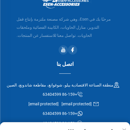
مرحبًا بك في Esen، وهي شركة مصنعة ملتزمة بإنتاج قفل
التدوير، منازل الحاويات، الكابينة الفضائية وملحقات
الحاويات. تواصل معنا للاستفسار عن المنتجات.
اتصل بنا
منطقة الصناعة الاقتصادية بيلو، شوغوانغ، مقاطعة شاندونغ، الصين
+86-159 63404599
[email protected]
[email protected]
+86-159 63404599
+86-159 63404599