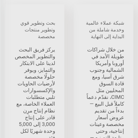
شبكة عملاء عالمية
بحث وتطوير قوي
وخدمة شاملة من
وتطوير منتجات
البداية إلى النهاية
مخصصة
من خلال شراكات
يركز فريق البحث
طويلة الأمد في
والتطوير المخصص
أوروبا وأمريكا
لدينا على الابتكار
الشمالية وجنوب
والتمايز، ويوفر
شرق آسيا، ومع
حلولًا مخصصة
قادة السوق
لأرضيات الحاويات
المحليين مثل
والإكسسوارات
CIMC، نقدّم دعماً
تلبي متطلبات
كاملاً قبل البيع —
العملاء الخاصة، مع
بدءاً من تقديم
نظام إنتاج مرِن
عروض أسعار
قادر على إنتاج
مخصصة وعينات
3,000 إلى 5,000
إنتاجية، وحتى
وحدة شهريًا لكل
متابعة التصنيع —
فئة.