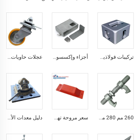
تركيبات فولاذية ISO 1161 أجزاء زاوية لحاويات الشحن تركيبات الحاويات قطع غيار الحاويات صب زوايا الحاويات الخاصة للبيع
أجزاء وإكسسوارات الحاويات صندوق قفل حاوية الشحن للبيع
عجلات حاويات الشحن ISO عجلات نقل شديدة التحمل بوزن 3 أطنان
260 مم 280 مم حجم مخصص معتمد من DNV GL مواد ربط حاوية شحن تركيب الجسر
سعر مروحة تهوية الحاويات مروحة عادم حاويات الشحن
دليل معدات الأمان الخاصة بربط الحاويات ISO قفل التواء داخلي قفل التواء ذيل السنونو