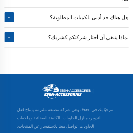
هل هناك حد أدنى للكميات المطلوبة؟
لماذا ينبغي أن أختار شركتكم كشريك؟
مرحبًا بك في Esen، وهي شركة مصنعة ملتزمة بإنتاج قفل
التدوير، منازل الحاويات، الكابينة الفضائية وملحقات
الحاويات. تواصل معنا للاستفسار عن المنتجات.