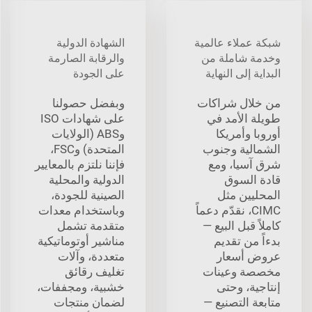
شبكة عملاء عالمية
الشهادة الدولية
وخدمة شاملة من
والرقابة الصارمة
البداية إلى النهاية
على الجودة
من خلال شراكات
وبفضل حصولنا
طويلة الأمد في
على شهادات ISO
أوروبا وأمريكا
وABS (الولايات
الشمالية وجنوب
المتحدة) وFSC،
شرق آسيا، ومع
فإننا نلتزم بالمعايير
قادة السوق
الدولية والمحلية
المحليين مثل
الصينية للجودة،
CIMC، نقدّم دعماً
وباستخدام معدات
كاملاً قبل البيع —
متقدمة تشمل
بدءاً من تقديم
مناشير أوتوماتيكية
عروض أسعار
متعددة، وآلات
مخصصة وعينات
تغليف رقائق
إنتاجية، وحتى
خشبية، ومجففات،
متابعة التصنيع —
لضمان منتجات