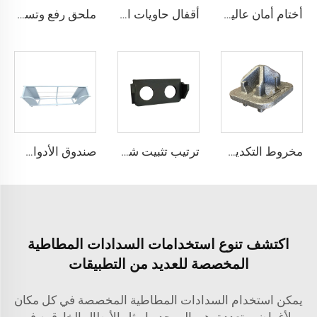
أختام أمان عالية من سلك فولاذي سبائك ألمنيوم كابل معدني أقفال أختام حاويات الشحن
أقفال حاويات الشحن والتخزين الفولاذية الثقيلة من النوع البرغي، صندوق قفل الهوكي الجليدي، أقفال الحاويات
ملحق رفع وتسوية حاويات الشحن الثقيلة وفق معايير ISO، دعامة رافعة، واصلة رفع، جهاز رفع
مخروط التكديس السفلي
ترتيب تثبيت شريط التخزين بمحفظتين من النوع 66
صندوق الأدوات لتخزين شريط التثبيت LS-001-2700 مم
اكتشف تنوع استخدامات السدادات المطاطية
المخصصة للعديد من التطبيقات
يمكن استخدام السدادات المطاطية المخصصة في كل مكان
ولأغراض متعددة. هي إلى حدٍ ما مثل الأبطال الخارقين في