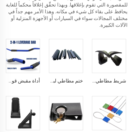
للمقصورة التي تقوم بإغلاقها. وبهذا تحقِّق إغلاقاً محكماً للغاية
يحافظ على بقاء كل شيء في مكانه. وهذا الأمر مهم جداً في
مختلف المجالات سواء في السيارات أو الأجهزة المنزلية أو
الآلات الكبيرة.
شريط مطاطي مغناطيسي للفريزر، ملف تعريف ختم بلاستيكي للثلاجة، حشية باب الثلاجة
ختم مطاطي لباب الحاوية / قطع غيار الحاويات / قطع مقطورات الحاويات
أداة مقبض قوي لفتح الأبواب بالرافعة، قضيب رافعة لأبواب حاويات الشحن