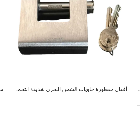
ة، أنبوب مربع من الفولاذ، سكة جانبية علوية
أقفال مقطورة حاويات الشحن البحري شديدة التحمل من Squire، أقفال أمان عالية الأمان، مقاس قفل للحاويات