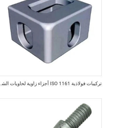
تركيبات فولاذية ISO 1161 أجزاء زاوية لحاويات الشحن تركيبات الحاو