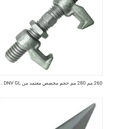
260 مم 280 مم حجم مخصص معتمد من DNV GL مواد ربط حاوية شحن