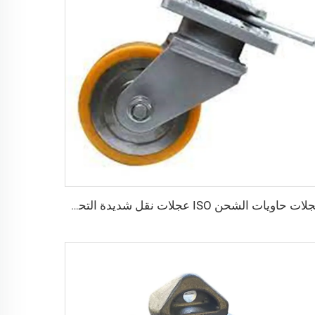
عجلات حاويات الشحن ISO عجلات نقل شديدة التحمل بوزن 3 أطنان