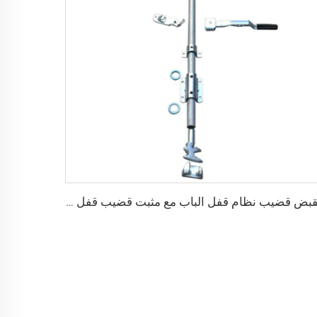
مقبض قضيب نظام قفل الباب مع مثبت قضيب قفل حاوية شحن البضائع الجافة