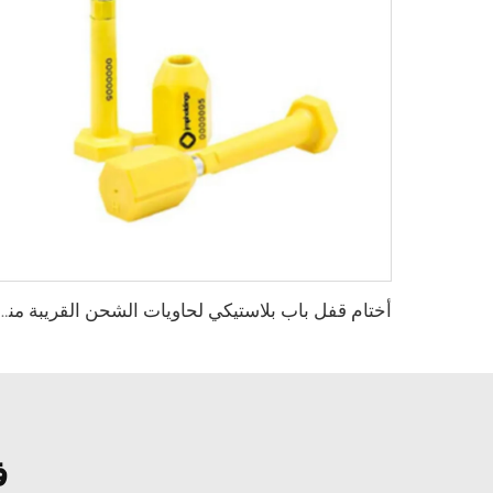
أختام قفل باب بلاستيكي لحاويات الشحن القريبة مني، مزودة بمسامير أمان عالية الجودة 7712
ف