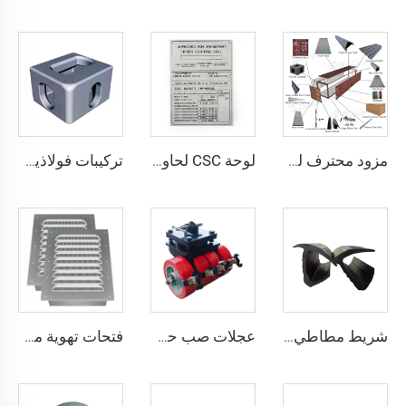
مزود محترف لملحقات حاويات الشحن البحرية ISO 20FT أجزاء إصلاح فولاذية
لوحة CSC لحاوية الشحن منتج رائج البيع لوحة CSC لحاوية قطع غيار ملحقات الحاوية
تركيبات فولاذية ISO 1161 أجزاء زاوية لحاويات الشحن تركيبات الحاويات قطع غيار الحاويات صب زوايا الحاويات الخاصة للبيع
شريط مطاطي مغناطيسي للفريزر، ملف تعريف ختم بلاستيكي للثلاجة، حشية باب الثلاجة
عجلات صب حديد بولي يوريثان دوارة لحاوية شحن أيزو بسعة تحميل 60 طنًا
فتحات تهوية مخصصة للحاويات الشحنية ذات فتحات تهوية كبيرة لمنع التكثف والارتفاع المفرط في درجة الحرارة