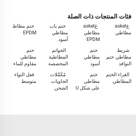
فئات المنتجات ذات الصلة
غasket
غasket
ختم باب
ختم مطاط
مطاطي
مطاطي
مطاطي
EPDM
EPDM
أسود
شريط
ختم
الخواتم
ختم
مطاطي ختم
مطاطي
المطاطية
مطاطي
النوافذ
أسود
المخصصة
مقاوم للماء
الغراء الختم
ختم
مُكَمِّلات
قفل التواء
المطاطي
مطاطي
الحاويات
متوسط
على شكل U
الشحن