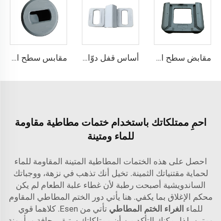
مقابض سطح السفينة المزدوجة DF-31/45
أساس قفل دوّار مع تركيب دليل SF-2GF-286-110
مقابس سطح السفينة ذات التفريغ الفردي DF-71-W
احمِ ممتلكاتك باستخدام ختمات مطاطية مقاومة
للماء ومتينة
احصل على هذه الختمات المطاطية المتينة المقاومة للماء
لحماية مقتنياتك الثمينة. تخيل أنك تذهب في نزهة، ووجباتك
الساندويشية أصبحت رطبة لأن غطاء علبة الطعام لم يكن
محكم الإغلاق بما يكفي. هنا يأتي دور الختم المطاطي المقاوم
للماء
الغراء الختم المطاطي
تأتي من Esen. كلاهما قوي
ومتين، لذا يمكنك التأكد من أن ممتلكاتك ستبقى جافة ومأمونة