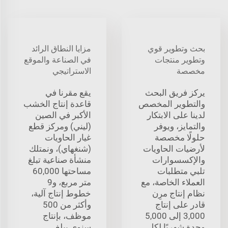
بحث وتطوير قوي
مزايا النطاق الرائد
وتطوير منتجات
في الصناعة والموقع
مخصصة
الاستراتيجي
يركز فريق البحث
يقع مقرنا في
والتطوير المخصص
قاعدة إنتاج الخشب
لدينا على الابتكار
الأكبر في الصين
والتمايز، ويوفر
(ليني) ومركز قطع
حلولًا مخصصة
غيار الحاويات
لأرضيات الحاويات
(شنغهاي)، ونمتلك
والإكسسوارات
منشأة صناعية تبلغ
تلبي متطلبات
مساحتها 60,000
العملاء الخاصة، مع
متر مربع، و9
نظام إنتاج مرِن
خطوط إنتاج آلية،
قادر على إنتاج
وأكثر من 500
3,000 إلى 5,000
موظف، بإنتاج
وحدة شهريًا لكل
سنوي يبلغ