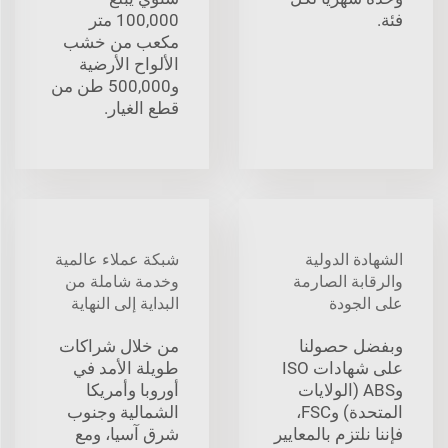
فئة.
100,000 متر
مكعب من خشب
الألواح الأرضية
و500,000 طن من
قطع الغيار.
الشهادة الدولية
شبكة عملاء عالمية
والرقابة الصارمة
وخدمة شاملة من
على الجودة
البداية إلى النهاية
وبفضل حصولنا
من خلال شراكات
على شهادات ISO
طويلة الأمد في
وABS (الولايات
أوروبا وأمريكا
المتحدة) وFSC،
الشمالية وجنوب
فإننا نلتزم بالمعايير
شرق آسيا، ومع