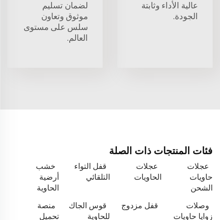
عالية الأداء وثابتة
لضمان تسليم
الجودة.
موثوق وتعاون
سلس على مستوى
العالم.
فئات المنتجات ذات الصلة
عجلات
عجلات
قفل التواء
خشب
حاويات
الحاويات
التلقائي
أرضية
الشحن
الحاوية
وصلات
قفل مزدوج
قوس الجاك
منصة
زوايا حاويات
للحاوية
تحميل