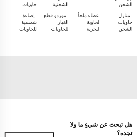
الشحن
الشحنية
حاويات
منازل
غطاء ملجأ
موردو قطع
إضاءة
حاويات
الحاوية
الغيار
شمسية
الشحن
البحرية
للحاويات
للحاويات
هل تبحث عن شيءٍ ما ولا
تجده؟