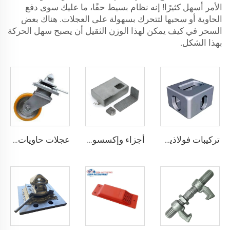
الأمر أسهل كثيرًا! إنه نظام بسيط حقًا، ما عليك سوى دفع
الحاوية أو سحبها لتتحرك بسهولة على العجلات. هناك بعض
السحر في كيف يمكن لهذا الوزن الثقيل أن يصبح سهل الحركة
بهذا الشكل.
تركيبات فولاذية ISO 1161 أجزاء زاوية لحاويات الشحن تركيبات الحاويات قطع غيار الحاويات صب زوايا الحاويات الخاصة للبيع
أجزاء وإكسسوارات الحاويات صندوق قفل حاوية الشحن للبيع
عجلات حاويات الشحن ISO عجلات نقل شديدة التحمل بوزن 3 أطنان