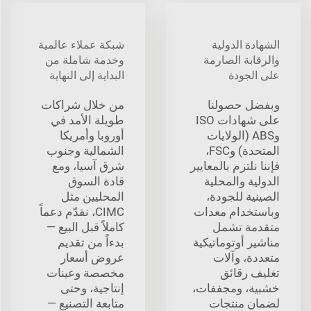
الشهادة الدولية
شبكة عملاء عالمية
والرقابة الصارمة
وخدمة شاملة من
على الجودة
البداية إلى النهاية
وبفضل حصولنا
من خلال شراكات
على شهادات ISO
طويلة الأمد في
وABS (الولايات
أوروبا وأمريكا
المتحدة) وFSC،
الشمالية وجنوب
فإننا نلتزم بالمعايير
شرق آسيا، ومع
الدولية والمحلية
قادة السوق
الصينية للجودة،
المحليين مثل
وباستخدام معدات
CIMC، نقدّم دعماً
متقدمة تشمل
كاملاً قبل البيع —
مناشير أوتوماتيكية
بدءاً من تقديم
متعددة، وآلات
عروض أسعار
تغليف رقائق
مخصصة وعينات
خشبية، ومجففات،
إنتاجية، وحتى
لضمان منتجات
متابعة التصنيع —