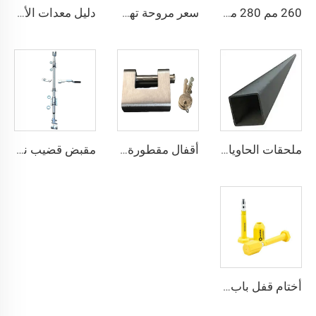
260 مم 280 مم حجم مخصص معتمد من DNV GL مواد ربط حاوية شحن تركيب الجسر
سعر مروحة تهوية الحاويات مروحة عادم حاويات الشحن
دليل معدات الأمان الخاصة بربط الحاويات ISO قفل التواء داخلي قفل التواء ذيل السنونو
ملحقات الحاويات البحرية عالية الجودة، أنبوب مربع من الفولاذ، سكة جانبية علوية
أقفال مقطورة حاويات الشحن البحري شديدة التحمل من Squire، أقفال أمان عالية الأمان، مقاس قفل للحاويات
مقبض قضيب نظام قفل الباب مع مثبت قضيب قفل حاوية شحن البضائع الجافة
أختام قفل باب بلاستيكي لحاويات الشحن القريبة مني، مزودة بمسامير أمان عالية الجودة ISO 17712 لشاحنات المقطورات العالية