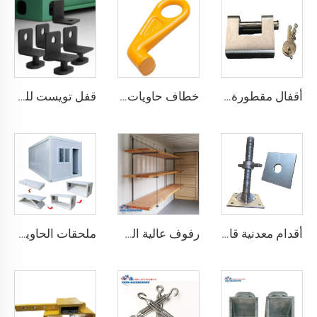
أقفال مقطورة حاويات الشحن البحري شديدة التحمل من Squire، أقفال أمان عالية الأمان، مقاس قفل للحاويات
خطاف حاويات المصنع من النوع المستقيم الأيسر/الأيمن مصنوع من سبائك الفولاذ لرفع الحاويات
قفل تويست للحاويات الشحنية ISO من الأسفل ومن الجانب & قفل زاوية لتثبيت البضائع
أقدام معدنية قابلة للتعديل لتسوية حاويات الشحن الثقيلة من 75 مم حتى 260 مم بسعة تحمل 12000 كجم
رفوف عالية الجودة لحاويات الشحن تعليق رفوف لحاويات الشحن البحرية
ملحقات الحاوية المصنوعة في الصين مستقرة وجودتها عالية، منزل حاوية قابل للطي مسبقاً