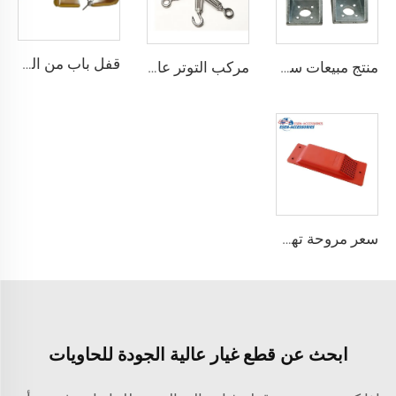
قفل باب من الصلب المقوى درجة أمان أفضل قفل شحن حاوية مع 4 مفاتيح
منتج مبيعات ساخنة معدات ربط حاوية الزاوية القفل
مركب التوتر عالي الجودة القياسية وفقًا لمعيار ISO للحاويات
سعر مروحة تهوية الحاويات مروحة عادم حاويات الشحن
ابحث عن قطع غيار عالية الجودة للحاويات