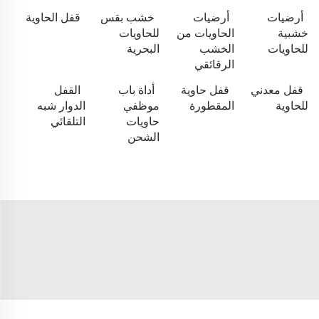
أرضيات
أرضيات
خشب بقس
قفل الحاوية
خشبية
الحاويات من
للحاويات
للحاويات
الخشب
البحرية
الرقائقي
قفل معدني
قفل حاوية
أداة باب
القفل
للحاوية
المقطورة
موظفي
الدوار شبه
حاويات
التلقائي
الشحن