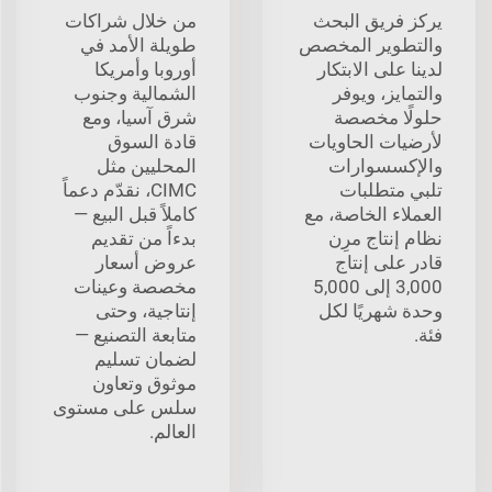
يركز فريق البحث
من خلال شراكات
والتطوير المخصص
طويلة الأمد في
لدينا على الابتكار
أوروبا وأمريكا
والتمايز، ويوفر
الشمالية وجنوب
حلولًا مخصصة
شرق آسيا، ومع
لأرضيات الحاويات
قادة السوق
والإكسسوارات
المحليين مثل
تلبي متطلبات
CIMC، نقدّم دعماً
العملاء الخاصة، مع
كاملاً قبل البيع —
نظام إنتاج مرِن
بدءاً من تقديم
قادر على إنتاج
عروض أسعار
3,000 إلى 5,000
مخصصة وعينات
وحدة شهريًا لكل
إنتاجية، وحتى
فئة.
متابعة التصنيع —
لضمان تسليم
موثوق وتعاون
سلس على مستوى
العالم.