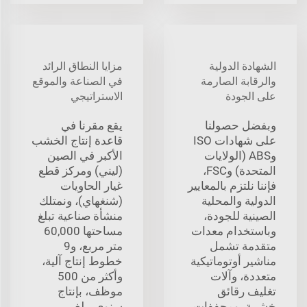
الشهادة الدولية
مزايا النطاق الرائد
والرقابة الصارمة
في الصناعة والموقع
على الجودة
الاستراتيجي
وبفضل حصولنا
يقع مقرنا في
على شهادات ISO
قاعدة إنتاج الخشب
وABS (الولايات
الأكبر في الصين
المتحدة) وFSC،
(ليني) ومركز قطع
فإننا نلتزم بالمعايير
غيار الحاويات
الدولية والمحلية
(شنغهاي)، ونمتلك
الصينية للجودة،
منشأة صناعية تبلغ
وباستخدام معدات
مساحتها 60,000
متقدمة تشمل
متر مربع، و9
مناشير أوتوماتيكية
خطوط إنتاج آلية،
متعددة، وآلات
وأكثر من 500
تغليف رقائق
موظف، بإنتاج
خشبية، ومجففات،
سنوي يبلغ