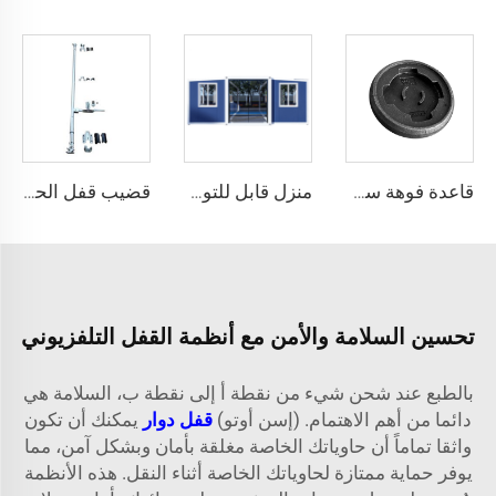
قاعدة فوهة سطحية لمقبس F700
منزل قابل للتوسيع 20 قدم
قضيب قفل الحاويات الشاحنة - قطع غيار الحاويات القياسية ISO
تحسين السلامة والأمن مع أنظمة القفل التلفزيوني
بالطبع عند شحن شيء من نقطة أ إلى نقطة ب، السلامة هي
دائما من أهم الاهتمام. (إسن أوتو)
قفل دوار
يمكنك أن تكون
واثقا تماماً أن حاوياتك الخاصة مغلقة بأمان وبشكل آمن، مما
يوفر حماية ممتازة لحاوياتك الخاصة أثناء النقل. هذه الأنظمة