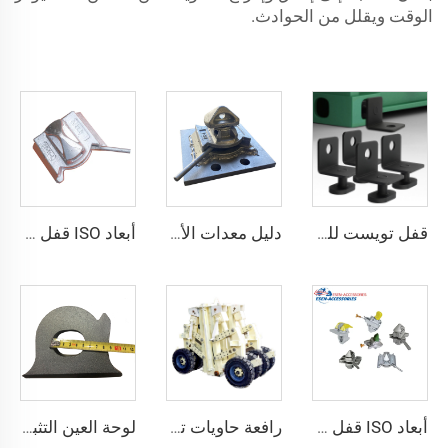
الوقت ويقلل من الحوادث.
قفل تويست للحاويات الشحنية ISO من الأسفل ومن الجانب & قفل زاوية لتثبيت البضائع
دليل معدات الأمان الخاصة بربط الحاويات ISO قفل التواء داخلي قفل التواء ذيل السنونو
أبعاد ISO قفل تثبيت حاوية الشحن
أبعاد ISO قفل تثبيت حاوية الشحن
رافعة حاويات تحميل فائقة المتانة مع عجلة دوارة لرفع الحاويات ونظام نقل الحاويات
لوحة العين التثبيتية ذات الثقب الواحد VK3646