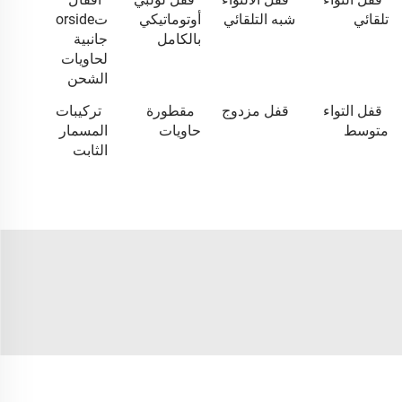
تلقائي
شبه التلقائي
أوتوماتيكي
تorside
بالكامل
جانبية
لحاويات
الشحن
قفل التواء
قفل مزدوج
مقطورة
تركيبات
متوسط
حاويات
المسمار
الثابت