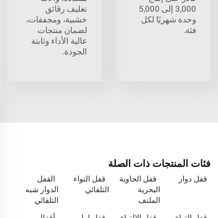
3,000 إلى 5,000
تغليف رقائق
وحدة شهريًا لكل
خشبية، ومجففات،
فئة.
لضمان منتجات
عالية الأداء وثابتة
الجودة.
فئات المنتجات ذات الصلة
قفل دوار
قفل الحاوية
قفل التواء
القفل
البحرية
التلقائي
الدوار شبه
الملتف
التلقائي
قفل التواء
قفل الالتواء
قفل لولبي
أقفال