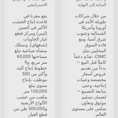
البداية إلى النهاية
الاستراتيجي
من خلال شراكات
يقع مقرنا في
طويلة الأمد في
قاعدة إنتاج الخشب
أوروبا وأمريكا
الأكبر في الصين
الشمالية وجنوب
(ليني) ومركز قطع
شرق آسيا، ومع
غيار الحاويات
قادة السوق
(شنغهاي)، ونمتلك
المحليين مثل
منشأة صناعية تبلغ
CIMC، نقدّم دعماً
مساحتها 60,000
كاملاً قبل البيع —
متر مربع، و9
بدءاً من تقديم
خطوط إنتاج آلية،
عروض أسعار
وأكثر من 500
مخصصة وعينات
موظف، بإنتاج
إنتاجية، وحتى
سنوي يبلغ
متابعة التصنيع —
100,000 متر
لضمان تسليم
مكعب من خشب
موثوق وتعاون
الألواح الأرضية
سلس على مستوى
و500,000 طن من
العالم.
قطع الغيار.