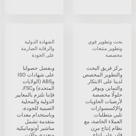
بحث وتطوير قوي
الشهادة الدولية
وتطوير منتجات
والرقابة الصارمة
مخصصة
على الجودة
يركز فريق البحث
وبفضل حصولنا
والتطوير المخصص
على شهادات ISO
لدينا على الابتكار
وABS (الولايات
والتمايز، ويوفر
المتحدة) وFSC،
حلولًا مخصصة
فإننا نلتزم بالمعايير
لأرضيات الحاويات
الدولية والمحلية
والإكسسوارات
الصينية للجودة،
تلبي متطلبات
وباستخدام معدات
العملاء الخاصة، مع
متقدمة تشمل
نظام إنتاج مرِن
مناشير أوتوماتيكية
قادر على إنتاج
متعددة، وآلات